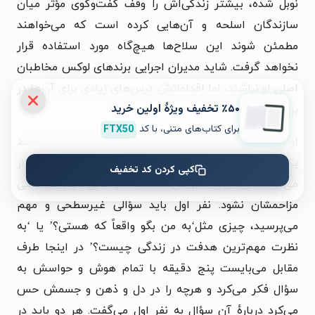
نوبل شده، بیشتر زندگی‌اش را وقف گفت‌وگوی مؤثر میان
سازندگان اسلحه و آن‌هایی کرده است که می‌خواهند
مطمئن شوند این سلاح‌ها هیچ‌گاه مورد استفاده قرار
نخواهد گرفت. شاید مدیران اجرایی برندهای لوکس مخاطبان
اصلی او نباشند، اما اقداماتش درس‌های زیادی برای آن‌ها در
٪۵۰ تخفیف ویژۀ اولین خرید
بر دارد.
برای کتاب‌های متنی، با کد
FTX50
او یکی از این اقدامات را این‌طور برای من توضیح داد: «فقط
یک تمرین بیست‌دقیقه‌ای بود. افراد باید دوبه‌دو با هم کار
کپی کردن کد تخفیف
می‌کردند، روبه‌روی هم می‌نشستند، در جایی آرام که کسی
مزاحمشان نشود. نفر اول باید سؤالی غیرسطحی و مهم
می‌پرسید، چیزی مثل‘به من بگو واقعاً که هستی؟’ یا ‘به
نظرت مهم‌ترین هدفت در زندگی چیست؟’ در اینجا طرف
مقابل می‌بایست پنج دقیقه با تمام هوش و حواسش به
سؤال فکر می‌کرد و هرچه را در دل و ذهن و جسمش حس
می‌کرد دربارهٔ آن سؤال به نفر اول می‌گفت. هر دو باید در