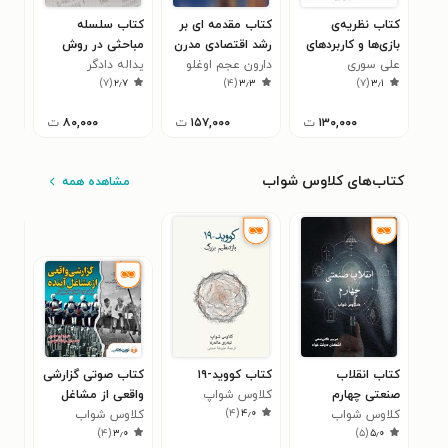
کتاب نظریه‌ی
کتاب مقدمه ای بر
کتاب سلسله
کتا
بازی‌ها و کاربردهای
رشد اقتصادی مدرن
مباحثی در روش
راج
۳
اقتصادی
علی سوری
۱
دارون عجم اوغلو
یداله دادگر
شناسی و فلسفه
)
۷
(
۲٫۷
)
۴
(
۳٫۳
)
۷
(
۳٫۱
اقتصاد
۱۳۰,۰۰۰
ت
۱۵۷,۰۰۰
ت
۸۰,۰۰۰
ت
کتاب‌های کلاوس شواب
مشاهده همه
کتاب انقلاب
کتاب کووید-۱۹
کتاب صوتی گزارشی
کتا
صنعتی چهارم
کلاوس شواپ
واقعی از مشاغل
آین
)
۴
(
۴٫۰
کلاوس شواب
آینده
کلاوس شواب
صنع
کلا
۰
)
۴
(
۳٫۰
)
۵
(
۵٫۰