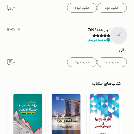
مفید بود
مفید نبود
۰
۱۴۰۲/۰۹/۲۲
کاربر 7692444
ک
توصیه می‌کنم.
عالی
مفید بود
مفید نبود
۰
کتاب‌های مشابه