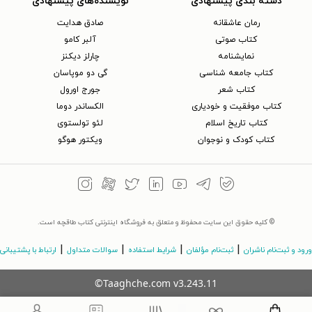
دسته بندی پیشنهادی
نویسنده‌های پیشنهادی
رمان عاشقانه
صادق هدایت
کتاب‌ صوتی
آلبر کامو
نمایشنامه
چارلز دیکنز
کتاب جامعه شناسی
گی دو موپاسان
کتاب شعر
جورج اورول
کتاب موفقیت و خودیاری
الکساندر دوما
کتاب تاریخ اسلام
لئو تولستوی
کتاب کودک و نوجوان
ویکتور هوگو
© کلیه حقوق این سایت محفوظ و متعلق به فروشگاه اینترنتی کتاب طاقچه است.
|
|
|
|
ورود و ثبت‌نام ناشران
ثبت‌نام مؤلفان
شرایط استفاده
سوالات متداول
ارتباط با پشتیبانی
©Taaghche.com
v
3.243.11