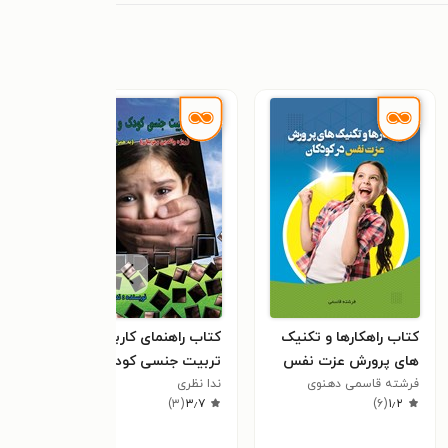
کتاب راهکارها و تکنیک
کتاب راهنمای کاربردی
کتاب
های پرورش عزت نفس
تربیت جنسی کودک و
تمرک
در کودکان
فرشته قاسمی دهنوی
نوجوان
ندا نظری
راضی
٫۲
)
۳
(
۳٫۷
)
۶
(
۱٫۲