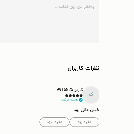
نظرات کاربران
کاربر 9916825
ک
توصیه می‌کنم.
خیلی عالی بود
مفید بود
مفید نبود