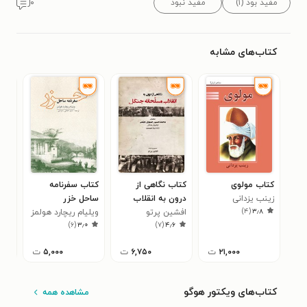
مفید بود (۱)
مفید نبود
۰
کتاب‌های مشابه
کتاب مولوی
کتاب نگاهی از
کتاب سفرنامه
کتا
زینب یزدانی
درون به انقلاب
ساحل خزر
جین
)
۴
(
۳٫۸
افشین پرتو
مسلحانه‌ی جنگل
ویلیام ریچارد هولمز
شار
۶
)
۶
(
۳٫۰
)
۷
(
۴٫۶
۲۱,۰۰۰
ت
۶,۷۵۰
ت
۵,۰۰۰
ت
کتاب‌های ویکتور هوگو
مشاهده همه