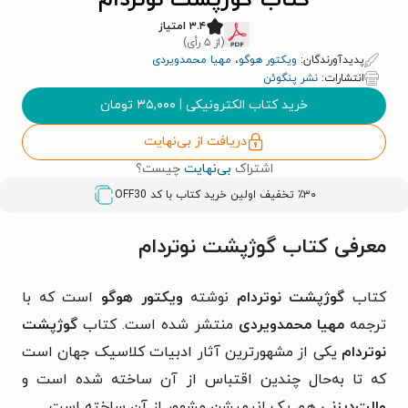
کتاب گوژپشت نوتردام
۳.۴ امتیاز
(از ۵ رأی)
پدیدآورندگان:
ویکتور هوگو
،
مهیا محمدویردی
انتشارات:
نشر پنگوئن
خرید کتاب الکترونیکی
|
۳۵,۰۰۰
تومان
دریافت از بی‌نهایت
اشتراک
بی‌نهایت
چیست؟
٪۳۰ تخفیف اولین خرید کتاب با کد
OFF30
معرفی کتاب گوژپشت نوتردام
کتاب
گوژپشت نوتردام
نوشته
ویکتور هوگو
است که با
ترجمه
مهیا محمدویردی
منتشر شده است. کتاب
گوژپشت
نوتردام
یکی از مشهورترین آثار ادبیات کلاسیک جهان است
که تا به‌حال چندین اقتباس از آن ساخته شده است و
والت‌دیزنی
هم یک انیمیشن مشهور از آن ساخته است.