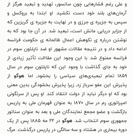
و علی رغم فشارهایی چون سانسور، تهدید و تبعید هرگز از
آرمان‌های بلند خود دست نکشید. او ابتدا به بروکسل و
سپس به جزیره ی جرزی و در نهایت به جزیره ی گریزین که
از جزایر دریایی مانش است، تبعید شد. در آن جا بود که به
نوشتن درباره ی نکوهش اعمال ظالمانه ی حکومت فرانسه
ادامه داد و در نتیجه مقالات مشهور او ضد ناپلئون سوم در
فرانسه ممنوع شد. با این وجود این مقاالت تأثیر زیادی از
خود به جای گذاشت با وجود این که ناپلئون سوم در سال
۱‌۸۵۹ تمام تبعیدی‌های سیاسی را بخشود, اما
هوگو
از
پذیرش این عفو سرباز زد, زیرا پذیرش بخشودگی بدین معنی
بود که او دیگر نباید از دولت انتقاد کند. او پس از سرنگونی
امپراتوری رم در سال ۱‌۸۷۰ به عنوان قهرمان ملی به پاریس
بازگشت و عضو مجمع نمایندگان ملی و بعد به عنوان سناتور
جمهوری سوم انتخاب شد.
هوگو
در ۲۲ مه ۱‌۸۸۵ پس از یک
دوره بیماری در هشتاد و سه سالگی در پاریس درگذشت. مرگ