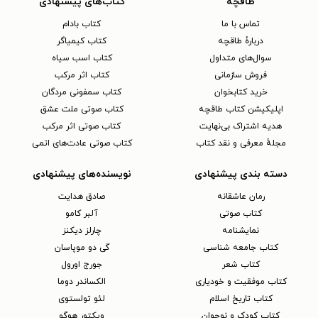
طاقچه
کتاب‌های پیشنهادی
تماس با ما
کتاب بادام
دربارهٔ طاقچه
کتاب کیمیاگر
سوال‌های متداول
کتاب اسب سیاه
فروش سازمانی
کتاب اثر مرکب
خرید کتابخوان
کتاب سمفونی مردگان
اپلیکیشن کتاب طاقچه
کتاب صوتی ملت عشق
هدیه اشتراک بی‌نهایت
کتاب صوتی اثر مرکب
مجلهٔ معرفی و نقد کتاب
کتاب صوتی عادت‌های اتمی
دسته بندی پیشنهادی
نویسنده‌های پیشنهادی
رمان عاشقانه
صادق هدایت
کتاب‌ صوتی
آلبر کامو
نمایشنامه
چارلز دیکنز
کتاب جامعه شناسی
گی دو موپاسان
کتاب شعر
جورج اورول
کتاب موفقیت و خودیاری
الکساندر دوما
کتاب تاریخ اسلام
لئو تولستوی
کتاب کودک و نوجوان
ویکتور هوگو