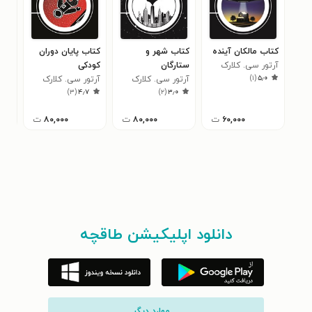
کتاب مالکان آینده
کتاب شهر و
کتاب پایان دوران
کتا
آرتور سی. کلارک
ستارگان
کودکی
فضا
)
۱
(
۵٫۰
آرتور سی. کلارک
آرتور سی. کلارک
آرت
۰
)
۳
(
۴٫۷
)
۲
(
۳٫۰
۶۰,۰۰۰
ت
۸۰,۰۰۰
ت
۸۰,۰۰۰
ت
دانلود اپلیکیشن طاقچه
... موارد دیگر