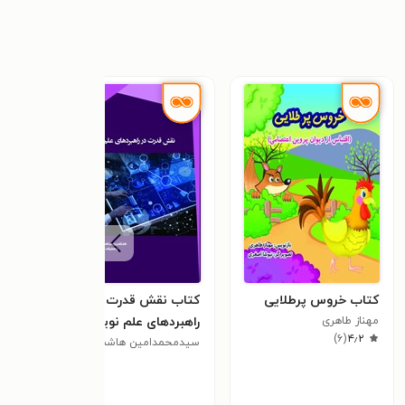
کتاب خروس پرطلایی
کتاب نقش قدرت در
کتاب
مهناز طاهری
راهبردهای علم نوین
بریتا
)
۶
(
۴٫۲
سیدمحمدامین هاشمی
رضا 
گلپایگانی