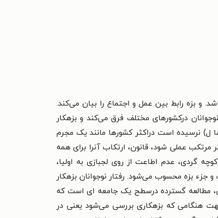
. و بزه رابط بین عمل و اجتماع را بیان می‌كند.
ه نوجوانان دركشورهای مختلف فرق می‌كند و بزهكار
 كه متهم به ارتكاب رفتار ضد اجتماعی یا قانون شكنیاست ولی به علت آنكه به سن قانونی (معمولاً ۱۸ سا ل) نرسیده است دراكثر كشورها مانند یک مجرم
ر مرتكب عملی شود، قانون، ارتكاب آنرا برای همه
چه گردی، عدم اطاعت از روی لجبازی به اولیا‌،
 جزء بزه محسوب می‌شود. رفتار نوجوانان بزهكار
عی، مطالعه گسترده درسطح یک جامعه ای است كه
ن جهت هنگامی كه بزهكاری بررسی می‌شود یعنی در