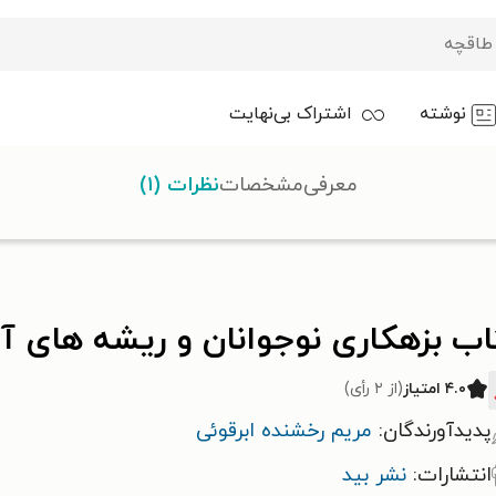
نوشته
اشتراک بی‌نهایت
معرفی
مشخصات
نظرات (۱)
ب بزهکاری نوجوانان و ریشه های آن
اب بزهکاری نوجوانان و ریشه های آ
۴.۰ امتیاز
(از ۲ رأی)
پدیدآورندگان:
مریم رخشنده ابرقوئی
انتشارات:
نشر بید