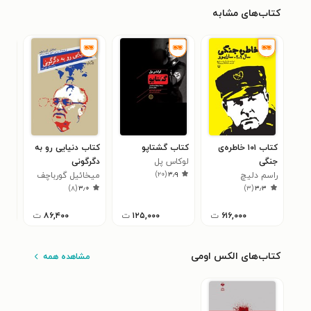
کتاب‌های مشابه
کتاب ۱۰۱ خاطره‌ی
کتاب گشتاپو
کتاب دنیایی رو به
کتا
جنگی
لوکاس پل
دگرگونی
جاس
)
۲۰
(
۳٫۹
راسم دلیچ
میخائیل گورباچف
است
اوو
۸
)
۸
(
۳٫۰
)
۳
(
۳٫۳
۶۱۶,۰۰۰
ت
۱۲۵,۰۰۰
ت
۸۶,۴۰۰
ت
کتاب‌های الکس اومی
مشاهده همه