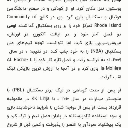
اومی
که اصالتاً اهل لاگوس نیجریه است، از کودکی به
بوستون نقل مکان کرد. او از کودکی و در سطح دانشگاهی
فوتبال و بسکتبال بازی کرد. وی در کالج Community of
Rhode Island تمرکز خود را بر روی بسکتبال گذاشت.
اومی
دو فصل آخر خود را در ایالت آلکورن در لورمان،
می‌سی‌سی‌پی بازی کرد، اما نتوانست توجه تیم‌های ملی
بسکتبال (NBA) را به خود جلب کند. در نتیجه ، در سال
۲۰۰۹، او به فرانسه رفت و فصل تازه کار خود را با AL Roche-
la-Molière بازی كرد و در آنجا با ارزش ترین بازیکن لیگ
لقب گرفت.
او پس از مدت کوتاهی در لیگ برتر بسکتبال (PBL) با
منچستر میلارات در سال ۲۰۱۰ ، با KK Lirija در مقدونیه
قرارداد بست. او پس از مواجه شدن با شرایط ناخوشایند بازی
و سوء استفاده نژادپرستانه در پایان فصل تیم را ترک کرد و
یک پیشنهاد سودآور با النصر را پذیرفت و کمی قبل از شروع