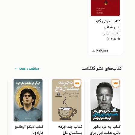
کتاب صوتی گارد
راس قذافی
الکس اومی
)
۲
(
۴٫۵
۲۰۲,۰۰۰
ت
کتاب‌های نشر گلگشت
مشاهده همه
کتاب به درد بخور
کتاب چند جرعه
کتاب دیگو آرماندو
کتا
باش، هفت ابزار برای
بسکتبال داغ
مارادونا
مای