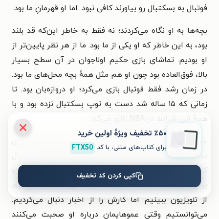
فوتبال به بسکتبال رو بیاورند کافی نبود. اما او قهرمانِ ما بود.
بچه‌ها به او نگاه می‌کردند؛ نه فقط به خاطر این‌که قد بلند
بود، به این خاطر که او یکی از ما بود. ما از هر نظر پایین‌تر از
او بودیم. تماشای بازی حکیم اولاجوان در آن سطح بسیار
بالا، فوق‌العاده بود چون او هم مثل همهٔ بچه محل‌های ما بود.
در زمان رشد فقط فوتبال بازی می‌کرد؛ او دروازه‌بان بود. تا
زمانی که ۱۵ ساله شد دست به توپ بسکتبال نزده بود و با
همهٔ این شرایط در NBA بازی می‌کرد.
٪۵۰ تخفیف ویژۀ اولین خرید
حتی زمانی که بسکتبال داشت محبوب می‌شد هم برای
برای کتاب‌های متنی، با کد
FTX50
بچه‌های لاگوس جایی نبود که هیچ ورزشِ تیمی‌ای را دنبال
کنند. تماشای اولاجوان هم یکی دیگر از سرگرمی‌های من و
کپی کردن کد تخفیف
برادرهایم شد. البته نمی‌توانستیم بازی او را مستقیم
از تلویزیون ببینیم اما کارش را از اخبار دنبال می‌کردیم.
می‌توانستیم وقتی عموهایمان درباره او صحبت می‌کنند