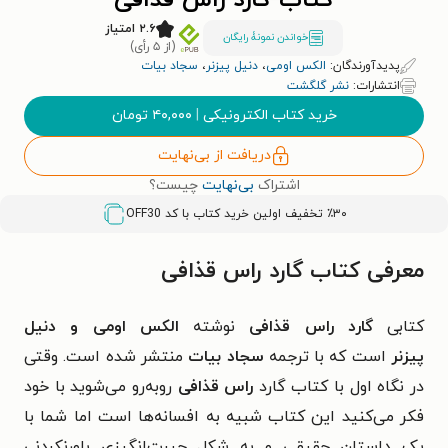
کتاب گارد راس قذافی
۲.۶ امتیاز
خواندن نمونۀ رایگان
(از ۵ رأی)
پدیدآورندگان:
الکس اومی
،
دنیل پیزنر
،
سجاد بیات
انتشارات:
نشر گلگشت
خرید کتاب الکترونیکی
|
۴۰,۰۰۰
تومان
دریافت از بی‌نهایت
اشتراک
بی‌نهایت
چیست؟
٪۳۰ تخفیف اولین خرید کتاب با کد
OFF30
معرفی کتاب گارد راس قذافی
کتابی
گارد راس قذافی
نوشته
الکس اومی و دنیل
پیزنر
است که با ترجمه
سجاد بیات
منتشر شده است. وقتی
در نگاه اول با کتاب گارد
راس قذافی
روبه‌رو می‌شوید با خود
فکر می‌کنید این کتاب شبیه به افسانه‌ها است اما شما با
یک داستان حقیقی و به شکل حیرت‌انگیزی باورنکردنی