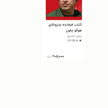
کتاب فرمانده؛ ونزوئلای
هوگو چاورز
بیژن اشتری
)
۴۲
(
۳٫۷
۲۰۵,۰۰۰
ت