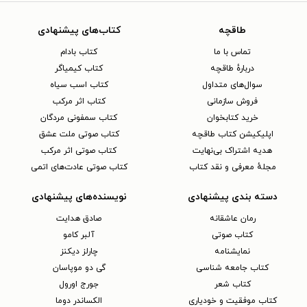
طاقچه
کتاب‌های پیشنهادی
تماس با ما
کتاب بادام
دربارهٔ طاقچه
کتاب کیمیاگر
سوال‌های متداول
کتاب اسب سیاه
فروش سازمانی
کتاب اثر مرکب
خرید کتابخوان
کتاب سمفونی مردگان
اپلیکیشن کتاب طاقچه
کتاب صوتی ملت عشق
هدیه اشتراک بی‌نهایت
کتاب صوتی اثر مرکب
مجلهٔ معرفی و نقد کتاب
کتاب صوتی عادت‌های اتمی
دسته بندی پیشنهادی
نویسنده‌های پیشنهادی
رمان عاشقانه
صادق هدایت
کتاب‌ صوتی
آلبر کامو
نمایشنامه
چارلز دیکنز
کتاب جامعه شناسی
گی دو موپاسان
کتاب شعر
جورج اورول
کتاب موفقیت و خودیاری
الکساندر دوما