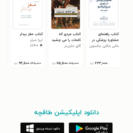
کتاب راهنمای
کتاب مردی که
کتاب مغز بیدار
کتا
مشاوره پزشکی در
کلمات را می چشید
لیزا میلر
یا 
)
۱
(
۳٫۰
دوره پری اپراتیو
مالی بلکلی جکسون
گای لشزینر
جانا
۰
(پیرامون عمل)
۲۲۳,۰۰۰
ت
۱۱۵,۵۰۰
ت
۹۴,۵۰۰
ت
۱۳۵,۰۰۰
۱۶۵,۰۰۰
دانلود اپلیکیشن طاقچه