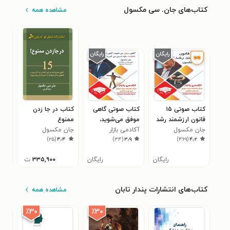
کتاب‌های جان. سی مکسول
مشاهده همه
کتاب صوتی ۱۵
کتاب صوتی گاهی
کتاب در جا زدن
کتا
قانون ارزشمند رشد
موفق می‌شوید،
ممنوع
نگر
جان مکسول
(خلاصه کتاب)
آکادمی بازار
گاهی از شکست
جان مکسول
جان
۱
)
۲۵
(
۴٫۴
)
۳۴
(
۳٫۹
)
۴۶۹
(
۴٫۲
خود درس می‌گیرید
(خلاصه کتاب)
رایگان
رایگان
۳۳۵,۹۰۰
ت
کتاب‌های انتشارات پندار تابان
مشاهده همه
٪۳۰
٪۳۰