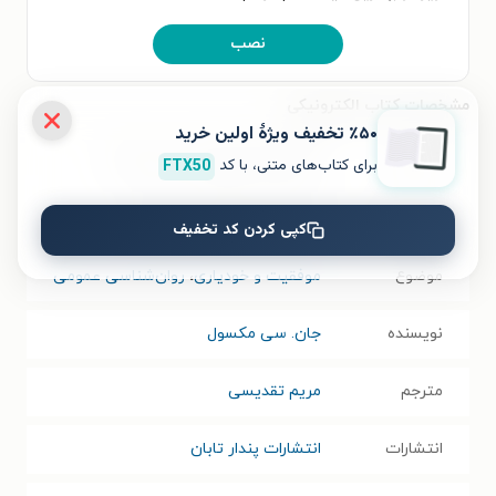
نصب
مشخصات کتاب الکترونیکی
٪۵۰ تخفیف ویژۀ اولین خرید
نام کتاب
چگونه افراد موفق رشد می کنند؟
برای کتاب‌های متنی، با کد
FTX50
عنوان دیگر
۱۵ راه برای پیشرفت در زندگی
کپی کردن کد تخفیف
موضوع
موفقیت و خودیاری
،
روان‌شناسی عمومی
نویسنده
جان. سی مکسول
مترجم
مریم تقدیسی
انتشارات
انتشارات پندار تابان