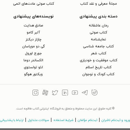
مجلهٔ معرفی و نقد کتاب
کتاب صوتی عادت‌های اتمی
دسته بندی پیشنهادی
نویسنده‌های پیشنهادی
رمان عاشقانه
صادق هدایت
کتاب‌ صوتی
آلبر کامو
نمایشنامه
چارلز دیکنز
کتاب جامعه شناسی
گی دو موپاسان
کتاب شعر
جورج اورول
کتاب موفقیت و خودیاری
الکساندر دوما
کتاب تاریخ اسلام
لئو تولستوی
کتاب کودک و نوجوان
ویکتور هوگو
© کلیه حقوق این سایت محفوظ و متعلق به فروشگاه اینترنتی کتاب طاقچه است.
|
|
|
|
ورود و ثبت‌نام ناشران
ثبت‌نام مؤلفان
شرایط استفاده
سوالات متداول
ارتباط با پشتیبانی