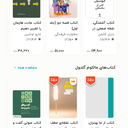
کتاب آشفتگی،
کتاب قصه جو (جلد
کتاب عادت هایمان
کتا
نقطه ضعفی در
اول)
را تغییر دهیم
قاب
دنیل کانمن
قضاوت انسان
معاونت فرهنگی
مایو اوشین
علی 
۷
)
۱۳
(
۴٫۳
)
۳
(
۵٫۰
)
۱۵
(
۳٫۷
پرورش فکری
کودکان و نوجوانان
۱۶۴,۹۰۰
ت
۵۱,۰۰۰
ت
۳۸,۲۲۰
ت
کتاب‌های مالکوم گلدول
مشاهده همه
٪۵۰
٪۵۰
کتاب از ما بهتران،
کتاب نقطه‌ی عطف
کتاب صوتی گفت‌ و
کتا