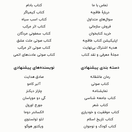
تماس با ما
کتاب بادام
دربارهٔ طاقچه
کتاب کیمیاگر
سوال‌های متداول
کتاب اسب سیاه
فروش سازمانی
کتاب اثر مرکب
خرید کتابخوان
کتاب سمفونی مردگان
اپلیکیشن کتاب طاقچه
کتاب صوتی ملت عشق
هدیه اشتراک بی‌نهایت
کتاب صوتی اثر مرکب
مجلهٔ معرفی و نقد کتاب
کتاب صوتی عادت‌های اتمی
دسته بندی پیشنهادی
نویسنده‌های پیشنهادی
رمان عاشقانه
صادق هدایت
کتاب‌ صوتی
آلبر کامو
نمایشنامه
چارلز دیکنز
کتاب جامعه شناسی
گی دو موپاسان
کتاب شعر
جورج اورول
کتاب موفقیت و خودیاری
الکساندر دوما
کتاب تاریخ اسلام
لئو تولستوی
کتاب کودک و نوجوان
ویکتور هوگو