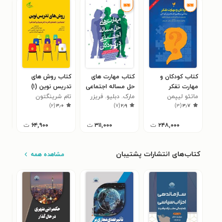
کتاب کودکان و
کتاب مهارت های
کتاب روش های
کتا
مهارت تفکر
حل مساله اجتماعی
تدریس نوین (۱)
کلا
ماتئو لیپمن
در کودکان
مارک. دبلیو. فریزر
تام شرینگتون
رون
۲
)
۲
(
۳٫۰
)
۷
(
۲٫۹
)
۳
(
۳٫۷
۲۴۸,۰۰۰
ت
۳۱۱,۰۰۰
ت
۶۴,۹۰۰
ت
کتاب‌های انتشارات پشتیبان
مشاهده همه