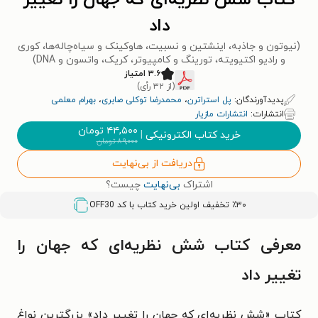
کتاب شش نظریه‌ای که جهان را تغییر
داد
(نیوتون و جاذبه، اینشتین و نسبیت، هاوکینک و سیاه‌چاله‌ها، کوری
و رادیو اکتیویته، تورینگ و کامپیوتر، کریک، واتسون و DNA)
۳.۶ امتیاز
(از ۳۲ رأی)
پدیدآورندگان:
پل استراترن
،
محمدرضا توکلی صابری
،
بهرام معلمی
انتشارات:
انتشارات مازیار
۴۴,۵۰۰
تومان
خرید کتاب الکترونیکی
|
۸۹,۰۰۰
تومان
دریافت از بی‌نهایت
اشتراک
بی‌نهایت
چیست؟
٪۳۰ تخفیف اولین خرید کتاب با کد
OFF30
معرفی کتاب شش نظریه‌ای که جهان را
تغییر داد
کتاب «شش نظریه‌ای که جهان را تغییر داد» بزرگترین نواغ