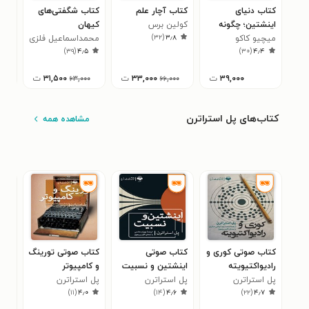
کتاب دنیای
کتاب آچار علم
کتاب شگفتی‌های
کتا
اینشتین؛ چگونه
کولین برس
کیهان
خدا
)
۳۲
(
۳٫۸
میچیو کاکو
دیدگاه اینشتین
محمداسماعیل فلزی
میچ
۲
)
۳۹
(
۴٫۵
)
۳۰
(
۴٫۴
درک ما را از فضا و
زمان تغییر داد
۳۹,۰۰۰
ت
۳۳,۰۰۰
ت
۳۱,۵۰۰
ت
۶۳,۰۰۰
۶۶,۰۰۰
کتاب‌های پل استراترن
مشاهده همه
کتاب صوتی کوری و
کتاب صوتی
کتاب صوتی تورینگ
کتا
رادیواکتیویته
اینشتین و نسبیت
و کامپیوتر
و گ
پل استراترن
پل استراترن
پل استراترن
پل 
۳
)
۱۱
(
۴٫۰
)
۱۴
(
۴٫۶
)
۲۲
(
۴٫۷