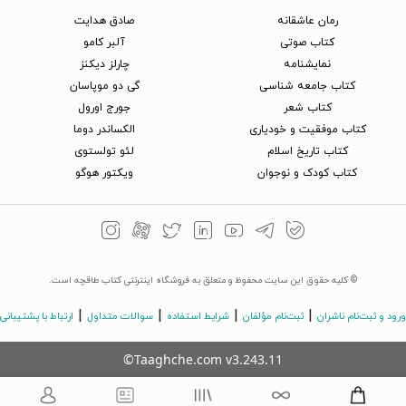
رمان عاشقانه
صادق هدایت
کتاب‌ صوتی
آلبر کامو
نمایشنامه
چارلز دیکنز
کتاب جامعه شناسی
گی دو موپاسان
کتاب شعر
جورج اورول
کتاب موفقیت و خودیاری
الکساندر دوما
کتاب تاریخ اسلام
لئو تولستوی
کتاب کودک و نوجوان
ویکتور هوگو
© کلیه حقوق این سایت محفوظ و متعلق به فروشگاه اینترنتی کتاب طاقچه است.
|
|
|
|
ورود و ثبت‌نام ناشران
ثبت‌نام مؤلفان
شرایط استفاده
سوالات متداول
ارتباط با پشتیبانی
©Taaghche.com
v
3.243.11