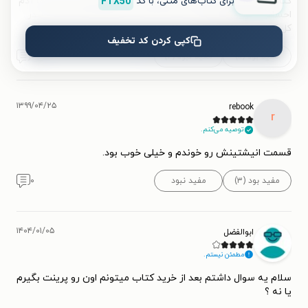
برای کتاب‌های متنی، با کد
FTX50
کتاب حاوی اطلاعات خیلی خوبی هست. با این وجود بعضی جاها آدم
احساس میکنه کمی لحن تند و انتقادی به افراد مورد بحث داره. در
کل کتاب خوبی هست.
کپی کردن کد تخفیف
مفید بود (۱۱)
مفید نبود (۲)
۰
۱۳۹۹/۰۴/۲۵
rebook
r
توصیه می‌کنم.
قسمت انیشتینش رو خوندم و خیلی خوب بود.
مفید بود (۳)
مفید نبود
۰
۱۴۰۴/۰۱/۰۵
ابوالفضل
مطمئن نیستم.
سلام یه سوال داشتم بعد از خرید کتاب میتونم اون رو پرینت بگیرم
یا نه ؟