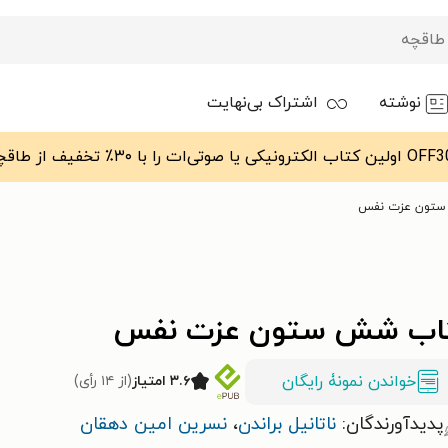
نوشته
اشتراک بی‌نهایت
ستون عزت نفس
اب شش ستون عزت نفس
خواندن نمونۀ رایگان
۳.۶ امتیاز
(از ۱۴ رأی)
پدیدآورندگان:
ناتانیل براندن
،
نسرین امین دهقان