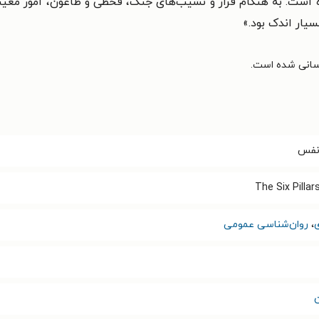
ه است. به هنگام فراز و نشیب‌های جنگ، قحطی و طاعون، امور معی
سیار اندک بود.»
نفس
The Six Pilla
،
روان‌شناسی عمومی