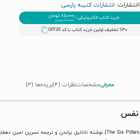
انتشارات:
انتشارات کتیبه پارسی
۸۵,۰۰۰
تومان
خرید کتاب الکترونیکی
|
۱۷۰,۰۰۰
تومان
٪۳۰ تخفیف اولین خرید کتاب با کد
OFF30
معرفی
مشخصات
نظرات (۴)
بریده‌ها (۳)
 نفس
The Six Pillar
) نوشته ناتانیل براندن و ترجمه نسرین امین دهق