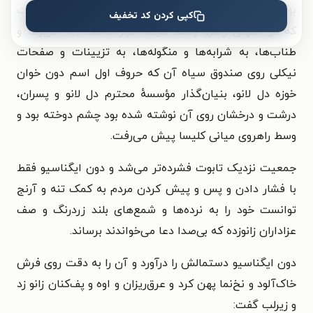
بود. ولی دون ایگناسیو، باریک، عبوس و تأثرناپذیر، به تابوت
کپی کردن کد تخفیف
که در انتهای راهرو وسط کلیسا قرار داشت، به حریرها و
طناب‌ها، به شرابه‌ها و منگوله‌ها، به تزیینات و صفحات
نیکلی روی صندوق سیاه آن که حروف اول اسم دون خوان
خوزه دل لانو، بنیان‌گذار مؤسسهٔ محترم دل لانو و پسران،
درشت و درخشان روی آن نوشته شده بود چشم دوخته بود و
وسط راهروی میانی کلیسا پیش می‌رفت.
جمعیت نزدیک تابوت فشرده‌تر می‌شد و دون ایگناسیو فقط
با فشار دادن و پس و پیش کردن مردم به کمک تنه و آرنج
توانست خود را به نرده‌ها و شمع‌های بلند زردرنگ و صف
عزاداران زانوزده که بی‌صدا دعا می‌خواندند برساند.
دون ایگناسیو دستمالش را درآورد و آن را به دقت روی فرش
خاک‌آلود و نخ‌نما پهن کرد و عرق‌ریزان و اوه و پف‌کنان زانو زد
و زیرلب گفت: