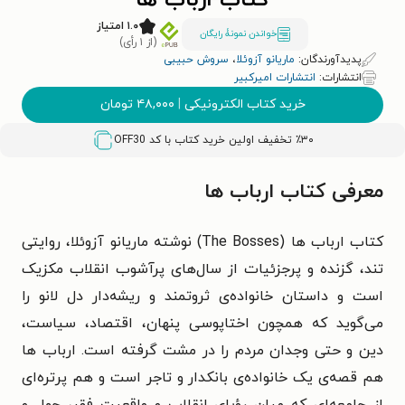
کتاب ارباب ها
۱.۰ امتیاز
خواندن نمونۀ رایگان
(از ۱ رأی)
پدیدآورندگان:
ماریانو آزوئلا‬‏‫
،
سروش حبیبی
انتشارات:
انتشارات امیرکبیر
خرید کتاب الکترونیکی
|
۴۸,۰۰۰
تومان
٪۳۰ تخفیف اولین خرید کتاب با کد
OFF30
معرفی کتاب ارباب ها
کتاب ارباب ها (The Bosses) نوشته ماریانو آزوئلا، روایتی
تند، گزنده و پرجزئیات از سال‌های پرآشوب انقلاب مکزیک
است و داستان خانواده‌ی ثروتمند و ریشه‌دار دل لانو را
می‌گوید که همچون اختاپوسی پنهان، اقتصاد، سیاست،
دین و حتی وجدان مردم را در مشت گرفته است. ارباب ها
هم قصه‌ی یک خانواده‌ی بانکدار و تاجر است و هم پرتره‌ای
از جامعه‌ای که میان رؤیای انقلاب و واقعیت فقر، جهل و