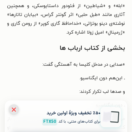
«ابله» و «شیاطین» از فئودور داستایوسکی، و همچنین
آثاری مانند «طبل حلبی» اثر گونتر گراس، «بیابان تاتارها»
نوشته‌ی دینو بوتزاتی، «خداحافظ گاری کوپر» از رومن گاری و
«ژرمینالِ» امیل زولا اشاره کرد.
بخشی از کتاب ارباب ها
«
صدایی در مدخل کلیسا به آهستگی گفت:
ـ این‌هم دون ایگناسیو.
و صدها لب تکرار کردند:
ـ دون ایگناسیو.
٪۵۰ تخفیف ویژۀ اولین خرید
مردم بیشتر به‌هم فشار می‌آوردند تا برای تازه‌وارد راهی باز
برای کتاب‌های متنی، با کد
FTX50
کنند. سرها چرخید و نگاه‌ها پر از تشویش، در جستجوی او