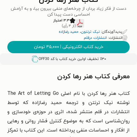
کتاب هنر رها کردن
دست از فکر زیاد بردار، از چرخه‌های منفی بیرون بیا، و به آرامش
احساسی دست پیدا کن
۳.۳ امتیاز
(از ۴ رأی)
پدیدآورندگان:
نیک ترنتون
،
حمید رضازاده
انتشارات:
انتشارات درقلم
خرید کتاب الکترونیکی
|
۴۵,۰۰۰
تومان
٪۳۰ تخفیف اولین خرید کتاب با کد
OFF30
معرفی کتاب هنر رها کردن
کتاب هنر رها کردن با نام اصلی The Art of Letting Go
نوشته نیک ترنتن و ترجمه حمید رضازاده که توسط
انتشارات در قلم منتشر شده، اثری در حوزه‌ی خودسازی و
روان‌شناسی است که به موضوع کنترل فشار روانی و رهایی
از افکار و احساسات منفی پرداخته است. این کتاب با تمرکز