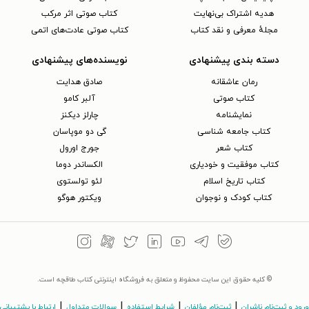
هدیه اشتراک بی‌نهایت
کتاب صوتی اثر مرکب
مجلهٔ معرفی و نقد کتاب
کتاب صوتی عادت‌های اتمی
دسته بندی پیشنهادی
نویسنده‌های پیشنهادی
رمان عاشقانه
صادق هدایت
کتاب‌ صوتی
آلبر کامو
نمایشنامه
چارلز دیکنز
کتاب جامعه شناسی
گی دو موپاسان
کتاب شعر
جورج اورول
کتاب موفقیت و خودیاری
الکساندر دوما
کتاب تاریخ اسلام
لئو تولستوی
کتاب کودک و نوجوان
ویکتور هوگو
© کلیه حقوق این سایت محفوظ و متعلق به فروشگاه اینترنتی کتاب طاقچه است.
|
|
|
|
ورود و ثبت‌نام ناشران
ثبت‌نام مؤلفان
شرایط استفاده
سوالات متداول
ارتباط با پشتیبانی