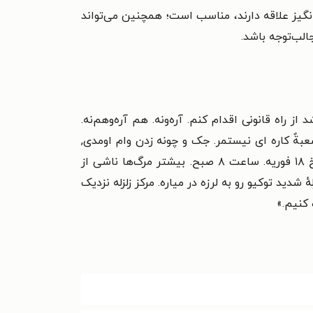
انگیز علاقه دارند، مناسب است؛ همچنین می‌تواند
الب‌توجه باشد.
ز راه قانونی اقدام کنم. آره‌ونه. هم آره‌وهم‌نه.
بةٌ کاره ای نیستمر. جک و چونه زدن وام اومدی,
بدون که داری وقتت رو تلف می‌کنی. هرسوالی که توی ذهنتون هست بپرسید. بله, یک قورباغه کاملاً واقعی! در تاریخ ۱۸ فوریه. ساعت ۸ صبح. بیشتر مرگ‌ها ناشی از
شدید توکیو رو به لرزه در میاره. مرکز زلزله نزدیک
 کنیم.»