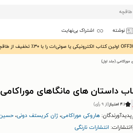
نوشته
اشتراک بی‌نهایت
 موراکامی (جلد اول)
اب داستان های مانگاهای موراکامی 
۴.۱ امتیاز
(از ۹ رأی)
پدیدآورندگان:
هاروکی موراکامی
،
ژان کریستف دونی
،
حسین 
انتشارات:
انتشارات نارنگی