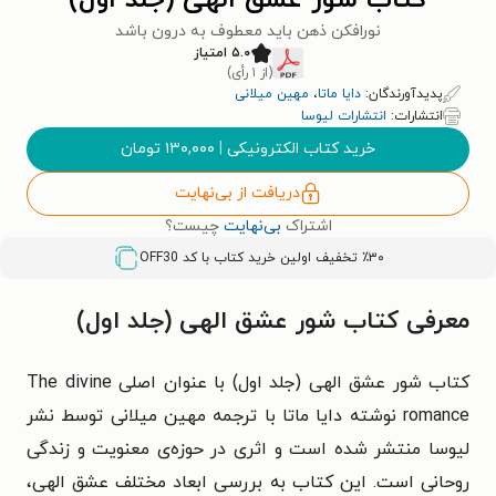
کتاب شور عشق الهی (جلد اول)
نورافکن ذهن باید معطوف به درون باشد
۵.۰ امتیاز
(از ۱ رأی)
پدیدآورندگان:
دایا ماتا
،
مهین میلانی
انتشارات:
انتشارات لیوسا
خرید کتاب الکترونیکی
|
۱۳۰,۰۰۰
تومان
دریافت از بی‌نهایت
اشتراک
بی‌نهایت
چیست؟
٪۳۰ تخفیف اولین خرید کتاب با کد
OFF30
معرفی کتاب شور عشق الهی (جلد اول)
کتاب شور عشق الهی (جلد اول) با عنوان اصلی The divine
romance نوشته دایا ماتا با ترجمه مهین میلانی توسط نشر
لیوسا منتشر شده است و اثری در حوزه‌ی معنویت و زندگی
روحانی است. این کتاب به بررسی ابعاد مختلف عشق الهی،