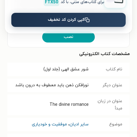
کنید و لذت خواندن و شنیدن کتاب‌ها را همیشه و همه‌جا
برای کتاب‌های متنی، با کد
FTX50
تجربه کنید. علاوه‌بر دسترسی آسان، امکان خرید هزاران
کتاب صوتی و الکترونیکی با تخفیف‌های ویژه و بهترین
کپی کردن کد تخفیف
قیمت هم فراهم است.
نصب
مشخصات کتاب الکترونیکی
نام کتاب
شور عشق الهی (جلد اول)
عنوان دیگر
نورافکن ذهن باید معطوف به درون باشد
عنوان در زبان
The divine romance
مبدأ
موضوع
سایر ادیان
،
موفقیت و خودیاری