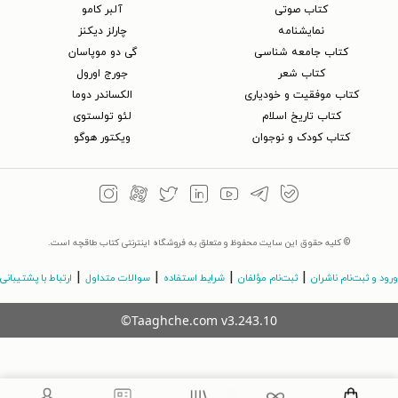
کتاب‌ صوتی
آلبر کامو
نمایشنامه
چارلز دیکنز
کتاب جامعه شناسی
گی دو موپاسان
کتاب شعر
جورج اورول
کتاب موفقیت و خودیاری
الکساندر دوما
کتاب تاریخ اسلام
لئو تولستوی
کتاب کودک و نوجوان
ویکتور هوگو
© کلیه حقوق این سایت محفوظ و متعلق به فروشگاه اینترنتی کتاب طاقچه است.
|
|
|
|
ورود و ثبت‌نام ناشران
ثبت‌نام مؤلفان
شرایط استفاده
سوالات متداول
ارتباط با پشتیبانی
©Taaghche.com
v
3.243.10