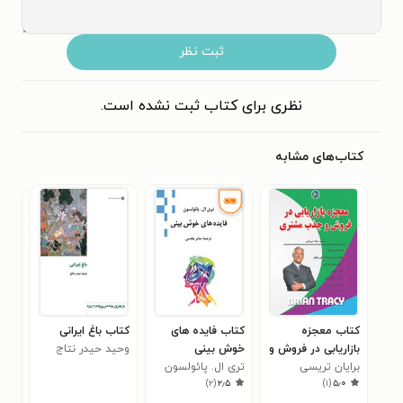
ثبت نظر
نظری برای کتاب ثبت نشده است.
کتاب‌های مشابه
کتاب معجزه
کتاب فایده های
کتاب باغ ایرانی
کتا
بازاریابی در فروش و
خوش بینی
وحید حیدر نتاج
های
برایان تریسی
جذب مشتری
تری ال. پائولسون
عبا
)
۲
(
۲٫۵
)
۱
(
۵٫۰