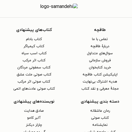
طاقچه
کتاب‌های پیشنهادی
تماس با ما
کتاب بادام
دربارهٔ طاقچه
کتاب کیمیاگر
سوال‌های متداول
کتاب اسب سیاه
فروش سازمانی
کتاب اثر مرکب
خرید کتابخوان
کتاب سمفونی مردگان
اپلیکیشن کتاب طاقچه
کتاب صوتی ملت عشق
هدیه اشتراک بی‌نهایت
کتاب صوتی اثر مرکب
مجلهٔ معرفی و نقد کتاب
کتاب صوتی عادت‌های اتمی
دسته بندی پیشنهادی
نویسنده‌های پیشنهادی
رمان عاشقانه
صادق هدایت
کتاب‌ صوتی
آلبر کامو
نمایشنامه
چارلز دیکنز
کتاب جامعه شناسی
گی دو موپاسان