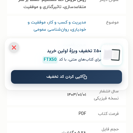
متقاعدسازی، تاثیرگذاری و موفقیت
موضوع
مدیریت و کسب و کار
،
موفقیت و
خودیاری
،
روان‌شناسی عمومی
نویسنده
جردن بلفورت
٪۵۰ تخفیف ویژۀ اولین خرید
برای کتاب‌های متنی، با کد
FTX50
مترجم
مریم کرمی
،
مرتضی هانی
انتشارات
انتشارات شاپرک سرخ
کپی کردن کد تخفیف
سال انتشار
۱۴۰۳/۰۱/۰۱
نسخه فیزیکی
فرمت کتاب
PDF
حجم فایل
۵.۲۸
مگابایت