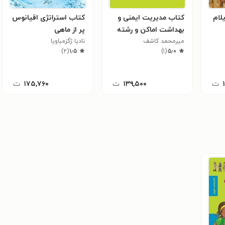
لام
کتاب مدیریت ایمنی و
کتاب استراتژی اقیانوس
بهداشت اماکن و رشته
پر از ماهی
های ورزشی
میرمحمد کاشف
نادیا ژگزمباویا
)
۲
(
۱٫۵
)
۱
(
۵٫۰
ت
۱۳۹,۵۰۰
ت
۱۷۵,۷۶۰
ت