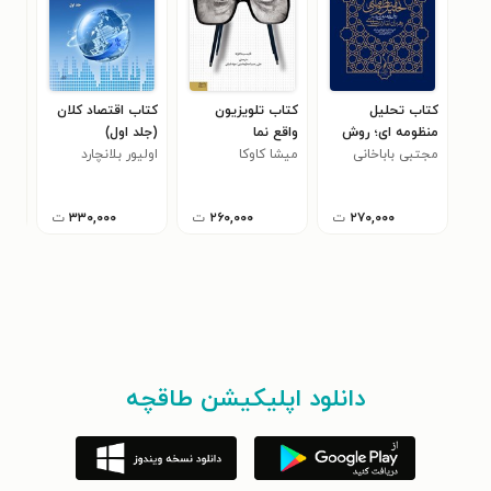
کتاب تحلیل
کتاب تلویزیون
کتاب اقتصاد کلان
کتا
منظومه ای؛ روش
واقع نما
(جلد اول)
الح
مجتبی باباخانی
پژوهش در اندیشه
میشا کاوکا
اولیور بلانچارد
سید
رهبران انقلاب
اسلامی
۲۷۰,۰۰۰
ت
۲۶۰,۰۰۰
ت
۳۳۰,۰۰۰
ت
دانلود اپلیکیشن طاقچه