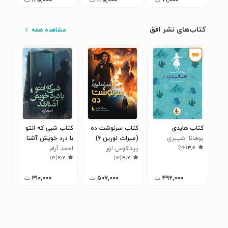
کتاب‌های نشر افق
مشاهده همه
کتاب هایدی
کتاب سرنوشت ده
کتاب شبی که انتو
کتا
یوهانا اشپیری
(میراث لورین ۶)
با درد خویش آشنا
شعب
)
۲۶
(
۳٫۶
پیتاکوس لور
شد
احمد آرام
کری
۳
)
۳
(
۲٫۷
)
۱۲
(
۴٫۷
۴۹۲,۰۰۰
ت
۵۰۷,۰۰۰
ت
۳۱۰,۰۰۰
ت