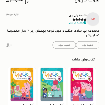
نظرات کاربران
محبوب‌ترین
۱۴۰۵/۰۴/۱۲
فاطمه ولی پور
ف
توصیه می‌کنم.
مجموعه پپا ساده، جذاب و مورد توجه بچههای زیر ۲ سال مخصوصا
تصاویرش
مفید بود
مفید نبود
۰
کتاب‌های مشابه
کتاب پپا عینک می
کتاب پپا به
کتاب پپا با
کتا