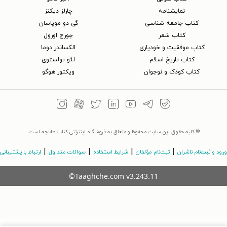
نمایشنامه
چارلز دیکنز
کتاب جامعه شناسی
گی دو موپاسان
کتاب شعر
جورج اورول
کتاب موفقیت و خودیاری
الکساندر دوما
کتاب تاریخ اسلام
لئو تولستوی
کتاب کودک و نوجوان
ویکتور هوگو
© کلیه حقوق این سایت محفوظ و متعلق به فروشگاه اینترنتی کتاب طاقچه است.
|
|
|
|
ورود و ثبت‌نام ناشران
ثبت‌نام مؤلفان
شرایط استفاده
سوالات متداول
ارتباط با پشتیبانی
©Taaghche.com
v
3.243.11