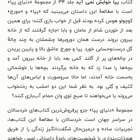
کتاب
پپا خوابش نمی آید
جلد ۳۴ از مجموعهٔ «دنیای پپا»
است. با مطالعهٔ این داستان می‌بینید که «
پپا» و «جورج»
کوچولو هوس کرده بودند قبل از خواب بازی کنند؛ برای همین
بعد از خوردن شام‌ از مامان و بابا اجازه گرفتند که‌ از خانه
بیرون بروند. درست همان دوروبرها چشمشان به چند چالهٔ
گِل درست‌وحسابی خورد. پپا و جورج عاشق بالا و پایین پریدن
در چاله‌های پر از گلند. کمی بعد بابا از خانه بیرون آمد و
بچه‌ها را صدا زد که به خانه برگردند. بچه‌ها با خوشحالی
به‌سمت خانه آمدند، اما حالا سر‌و‌صورت و لباس‌‌های آن‌ها
کثیف و گِلی بود. به نظر شما این دو امشب به رختخواب
می‌روند یا می‌خواهند تا صبح توی وان حمام آب‌بازی کنند؟
مجموعهٔ «دنیای پپا» جزو پرفروش‌ترین کتاب‌های خردسالان
در سراسر جهان است. خردسالان با مطالعهٔ این کتاب‌ها،
تجربیات ساده و درعین‌حال شگفت‌انگیزِ زندگی را از طریق
هم‌ذات‌پنداری با شخصیت‌های بامزهٔ داستانی لمس خواهند