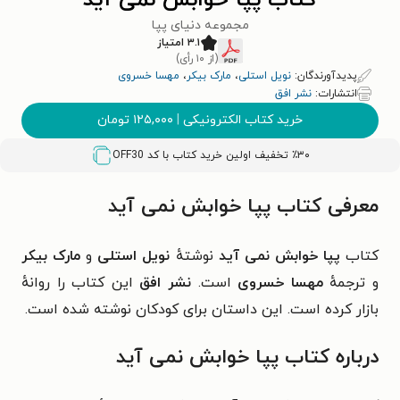
کتاب پپا خوابش نمی آید
مجموعه دنیای پپا
۳.۱ امتیاز
(از ۱۰ رأی)
پدیدآورندگان:
نویل استلی
،
مارک بیکر
،
مهسا خسروی
انتشارات:
نشر افق
خرید کتاب الکترونیکی
|
۱۲۵,۰۰۰
تومان
٪۳۰ تخفیف اولین خرید کتاب با کد
OFF30
معرفی کتاب پپا خوابش نمی آید
کتاب
پپا خوابش نمی آید
نوشتهٔ
نویل استلی
و
مارک بیکر
و ترجمهٔ
مهسا خسروی
است.
نشر افق
این کتاب را روانهٔ
بازار کرده است. این داستان برای کودکان نوشته شده است.
درباره کتاب پپا خوابش نمی آید