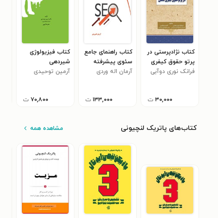
کتاب نژادپرستی در
کتاب راهنمای جامع
کتاب فیزیولوژی
کتا
پرتو حقوق کیفری
سئوی پیشرفته
شیردهی
طری
شکلی
فرانک نوری دوآبی
(SEO)
آرمان اله وردی
آرمین توحیدی
عبد
۰
۳۰,۰۰۰
ت
۱۳۳,۰۰۰
ت
۷۰,۸۰۰
ت
کتاب‌های پاتریک لنچیونی
مشاهده همه