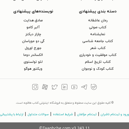
دسته بندی پیشنهادی
نویسنده‌های پیشنهادی
رمان عاشقانه
صادق هدایت
کتاب‌ صوتی
آلبر کامو
نمایشنامه
چارلز دیکنز
کتاب جامعه شناسی
گی دو موپاسان
کتاب شعر
جورج اورول
کتاب موفقیت و خودیاری
الکساندر دوما
کتاب تاریخ اسلام
لئو تولستوی
کتاب کودک و نوجوان
ویکتور هوگو
© کلیه حقوق این سایت محفوظ و متعلق به فروشگاه اینترنتی کتاب طاقچه است.
|
|
|
|
ورود و ثبت‌نام ناشران
ثبت‌نام مؤلفان
شرایط استفاده
سوالات متداول
ارتباط با پشتیبانی
©Taaghche.com
v
3.243.11