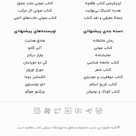
اپلیکیشن کتاب طاقچه
کتاب صوتی ملت عشق
هدیه اشتراک بی‌نهایت
کتاب صوتی اثر مرکب
مجلهٔ معرفی و نقد کتاب
کتاب صوتی عادت‌های اتمی
دسته بندی پیشنهادی
نویسنده‌های پیشنهادی
رمان عاشقانه
صادق هدایت
کتاب‌ صوتی
آلبر کامو
نمایشنامه
چارلز دیکنز
کتاب جامعه شناسی
گی دو موپاسان
کتاب شعر
جورج اورول
کتاب موفقیت و خودیاری
الکساندر دوما
کتاب تاریخ اسلام
لئو تولستوی
کتاب کودک و نوجوان
ویکتور هوگو
© کلیه حقوق این سایت محفوظ و متعلق به فروشگاه اینترنتی کتاب طاقچه است.