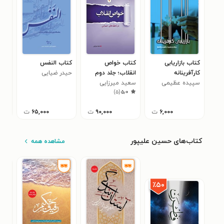
کتاب بازاریابی
کتاب خواص
کتاب النفس
کتا
کارآفرینانه
انقلاب؛ جلد دوم
حیدر ضیایی
اضط
سپیده عظیمی
سعید میرزایی
سید
)
۵
(
۵٫۰
دستگردی
موس
۶,۰۰۰
ت
۹۰,۰۰۰
ت
۶۵,۰۰۰
ت
کتاب‌های حسین علیپور
مشاهده همه
٪۵۰