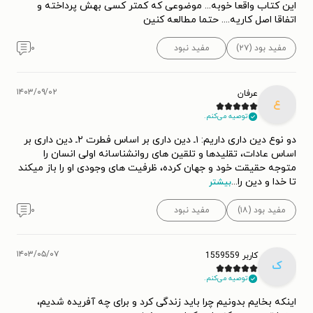
این کتاب واقعا خوبه... موضوعی که کمتر کسی بهش پرداخته و
اتفاقا اصل کاریه.... حتما مطالعه کنین
مفید بود (۲۷)
مفید نبود
۰
۱۴۰۳/۰۹/۰۲
عرفان
ع
توصیه می‌کنم.
دو نوع دین داری داریم: ۱ـ دین داری بر اساس فطرت ۲ـ دین داری بر
اساس عادات، تقلیدها و تلقین های روانشناسانه اولی انسان را
متوجه حقیقت خود و جهان کرده، ظرفیت های وجودی او را باز میکند
تا خدا و دین را
...
بیشتر
مفید بود (۱۸)
مفید نبود
۰
۱۴۰۳/۰۵/۰۷
کاربر 1559559
ک
توصیه می‌کنم.
اینکه بخایم بدونیم چرا باید زندگی کرد و برای چه آفریده شدیم،