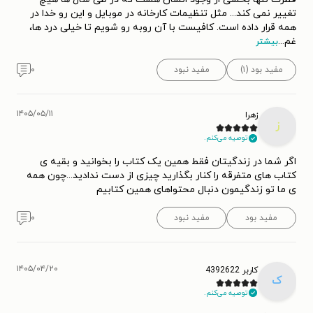
تغییر نمی کند... مثل تنظیمات کارخانه در موبایل و این رو خدا در
همه قرار داده است. کافیست با آن روبه رو شویم تا خیلی درد ها،
غم
...
بیشتر
مفید بود (۱)
مفید نبود
۰
۱۴۰۵/۰۵/۱۱
زهرا
ز
توصیه می‌کنم.
اگر شما در زندگیتان فقط همین یک کتاب را بخوانید و بقیه ی
کتاب های متفرقه را کنار بگذارید چیزی از دست ندادید...چون همه
ی ما تو زندگیمون دنبال محتواهای همین کتابیم
مفید بود
مفید نبود
۰
۱۴۰۵/۰۴/۲۰
کاربر 4392622
ک
توصیه می‌کنم.