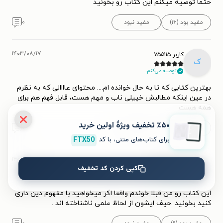
حتما توصیه میکنم این کتاب رو بخونید
مفید بود (۱۶)
مفید نبود
۰
۱۴۰۳/۰۸/۱۷
کاربر ۷۵۵۱۱۵
ک
توصیه می‌کنم.
بهترین کتابی که تا به حال خوانده ام.... محتوای عاااالی که به نظرم
در عین اینکه مطالبش خییلی ناب و مهم هست، قابل فهم هم برای
همه هست
٪۵۰ تخفیف ویژۀ اولین خرید
مفید بود (۱۲)
مفید نبود
۰
برای کتاب‌های متنی، با کد
FTX50
۱۴۰۳/۱۱/۰۷
کاربر 1164921
ک
کپی کردن کد تخفیف
توصیه می‌کنم.
این کتاب رو من قبلا خوندم واقعا اگر میخواهید با مفهوم دین داری
کنید بخونید .حیف ایشون از لحاظ علمی ناشناخته اند .