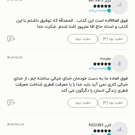
۱۴۰۳/۱۲/۱۱
کاربر 8873475
ک
توصیه می‌کنم.
فوق العااااااده است این کتاب... الحمدلله که توفیق داشتم با این
کتاب و استاد حاج اقا علیپور اشنا شدم...شکرت خدا
مفید بود (۳)
مفید نبود
۰
۱۴۰۳/۱۲/۱۱
جوینده
ج
توصیه می‌کنم.
فوق العاده ما به دست خودمان خدای خیالی ساخته ایم ، از خدای
خیالی کاری نمی آید باید خدا را با معرفت فطری شناخت معرفت
فطری زندگی انسان را دگرگون می کند
مفید بود (۳)
مفید نبود
۰
۱۴۰۳/۱۲/۰۶
کاربر 9322383
ک