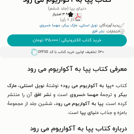
کتاب پپا به آکواریوم می رود
دنیای پپا (جلد ششم)
۳.۹ امتیاز
(از ۷ رأی)
پدیدآورندگان:
نویل استلی
،
مارک بیکر
،
مهسا خسروی
انتشارات:
نشر افق
خرید کتاب الکترونیکی
|
۱۲۵,۰۰۰
تومان
٪۳۰ تخفیف اولین خرید کتاب با کد
OFF30
معرفی کتاب پپا به آکواریوم می رود
کتاب «
پپا به آکواریوم می رود
» نوشتۀ
نویل استلی
،
مارک
بیکر
و ترجمۀ
مهسا خسروی
است و
نشر افق
آن را منتشر
کرده است.
پپا به آکواریوم می رود
، ششین جلد از مجموعۀ
بامزه و جذاب
دنیای پپا
است.
درباره کتاب پپا به آکواریوم می رود