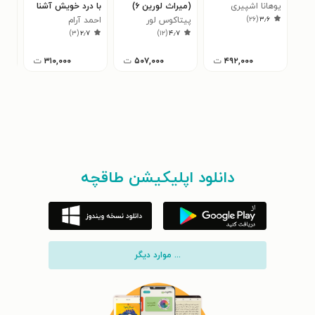
یوهانا اشپیری
(میراث لورین ۶)
با درد خویش آشنا
شعب
)
۲۶
(
۳٫۶
پیتاکوس لور
شد
احمد آرام
کری
۳
)
۳
(
۲٫۷
)
۱۲
(
۴٫۷
۴۹۲,۰۰۰
ت
۵۰۷,۰۰۰
ت
۳۱۰,۰۰۰
ت
دانلود اپلیکیشن طاقچه
... موارد دیگر