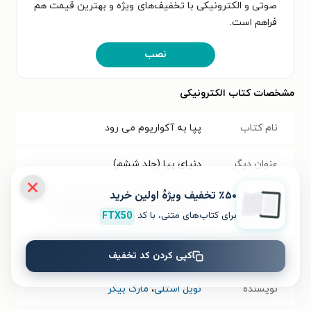
صوتی و الکترونیکی با تخفیف‌های ویژه و بهترین قیمت هم
فراهم است.
نصب
مشخصات کتاب الکترونیکی
نام کتاب
پپا به آکواریوم می رود
عنوان دیگر
دنیای پپا (جلد ششم)
٪۵۰ تخفیف ویژۀ اولین خرید
عنوان در زبان
Peppa Pig. Peppa’s fishy friends
برای کتاب‌های متنی، با کد
FTX50
مبدأ
موضوع
داستان کودک و نوجوانان
کپی کردن کد تخفیف
نویسنده
نویل استلی
،
مارک بیکر