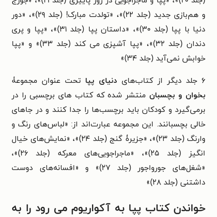
(جلد ۲۰)»، «پپا و ماجراجویی در روز پاییزی (جلد ۲۱)»، «جورج
و هم‌بازی جدید (جلد ۲۲)»، «تولدت مبارک! (جلد ۲۹)»، «دور
دنیا با پپا (جلد ۳۰)»، «داستان پپا (جلد ۳۱)»، «پپا و پری
دندان (جلد ۳۲)»، «پپا آشپزی می کند (جلد ۳۳)» و «پپا
خوابش نمی‌آید (جلد ۳۴)»
۶ جلد دیگر از کتاب‌های
دنیای پپا
تحت عنوان مجموعۀ
بخوان و بچسبان
منتشر شده که کتاب های برچسبی را در
برمی‌گیرد و کودکان باید برچسب‌ها را جدا کنند و در جاهای
خالی بچسبانند. این مجموعه عبارت‌اند از: «لباس‌های رنگ و
وارنگ (جلد ۲۳)»، «جزیرۀ گنج (جلد ۲۴)»، «نمایش‌های خیال
انگیز (جلد ۲۵)»، «ماجراجویی‌های معرکه (جلد ۲۶)»،
«شغل‌های جورواجور (جلد ۲۷)» و «افسانه‌های دوست
داشتنی (جلد ۲۸)»
خواندن کتاب پپا به آکواریوم می رود را به