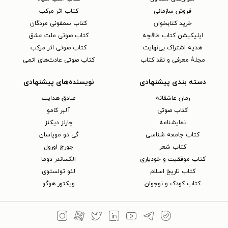
فروش سازمانی
کتاب اثر مرکب
خرید کتابخوان
کتاب سمفونی مردگان
اپلیکیشن کتاب طاقچه
کتاب صوتی ملت عشق
هدیه اشتراک بی‌نهایت
کتاب صوتی اثر مرکب
مجلهٔ معرفی و نقد کتاب
کتاب صوتی عادت‌های اتمی
دسته بندی پیشنهادی
نویسنده‌های پیشنهادی
رمان عاشقانه
صادق هدایت
کتاب‌ صوتی
آلبر کامو
نمایشنامه
چارلز دیکنز
کتاب جامعه شناسی
گی دو موپاسان
کتاب شعر
جورج اورول
کتاب موفقیت و خودیاری
الکساندر دوما
کتاب تاریخ اسلام
لئو تولستوی
کتاب کودک و نوجوان
ویکتور هوگو