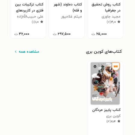
کتاب روش تحقیق
کتاب دماوند (شهر
کتاب ترکیبات بین
کتا
در جغرافیا
و قله)
فلزی در کاربردهای
پتر
مجید جاوری
میثم غلامپور
ساختاری
علی حبیب‌الله‌زاده
دگر
آنت
۰
)
۱
(
۱٫۰
)
۷
(
۴٫۰
۶۵,۰۰۰
ت
۲۹۷,۵۰۰
ت
۴۶,۰۰۰
ت
کتاب‌های کوین بری
مشاهده همه
کتاب پاییز مردگان
کوین بری
)
۳
(
۲٫۳