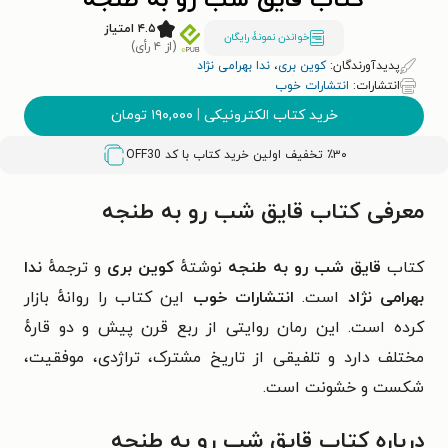
کتاب قایق شب رو به طنجه
۴.۵ امتیاز
خواندن نمونۀ رایگان
(از ۴ رأی)
پدیدآورندگان:
کوین بری
،
ندا بهرامی نژاد
انتشارات:
انتشارات خوب
خرید کتاب الکترونیکی
|
۱۹۰,۰۰۰
تومان
٪۳۰ تخفیف اولین خرید کتاب با کد
OFF30
معرفی کتاب قایق شب رو به طنجه
کتاب
قایق شب رو به طنجه
نوشتهٔ
کوین بری
و ترجمهٔ
ندا
بهرامی نژاد
است.
انتشارات خوب
این کتاب را روانهٔ بازار
کرده است.
این رمان روایتی از ربع قرن پیش و دو قارهٔ
مختلف دارد و تلفیقی از تاریخ مشترک، تراژدی، موفقیت،
شکست و خشونت است.
درباره کتاب قایق شب رو به طنجه