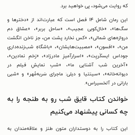
که روایت می‌شود، پی خواهید برد.
این رمان شامل ۱۴ فصل است که عبارت‌اند از
«دخترها و
سگ‌ها»، «خال‌کوبی عجیب»، «ساحل بربر»، «عشاق دم
دروازه‌های شمالی»، «کس نخارد پشت من، جز ناخن انگشت
من»، «افسون»، «مصبیت‌هایشان»، «باشگاهِ شب‌زنده‌داریِ
جوداس ایسکَریِت»، «اسرارآمیزِ مادرزاد»، «زخمِ نمادین»،
«آخرین شب آشنایی ما»، «شبِ نمایشِ فیلم در
دیوانه‌خانه»، «سینتیا و دیلی: ماجرای سَربه‌مُهر» و «شبی
بارانی در آلخسیراس».
خواندن کتاب قایق شب رو به طنجه را به
چه کسانی پیشنهاد می‌کنیم
این کتاب را به دوستداران متون طنز و علاقه‌مندان به