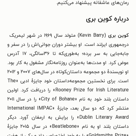
رمان‌های عاشقانه پیشنهاد می‌کنیم.
درباره کوین بری
کوین بری
(Kevin Barry) متولد سال ۱۹۶۹ در شهر لیمریک
درجمهوری ایرلند است. او بیشتر دوران جوانی‌اش را در سفر و
جابه‌جایی به‌ سر برده؛ به‌طوری‌که تا ۳۶سالگی، ۱۷ آدرس
عوض کرد. او مدت‌ها به‌عنوان روزنامه‌نگار مشغول به کار بود.
او نویسندهٔ دو مجموعه داستان‌کوتاه در سال‌های ۲۰۰۷ و ۲۰۱۲
است. برای نخستین مجموعه‌داستان خود جایزهٔ ادبی «The
Rooney Prize for Irish Literature» را دریافت کرد. اولین
داستان بلند خود به نام «City of Bohane» را در سال ۲۰۱۱
منتشر کرد که دو سال بعد، جایزهٔ «International IMPAC
Dublin Literary Award» را برایش به ارمغان آورد. دیگر
داستان بلند او به نام «Beatlebone» در سال ۲۰۱۵ جایزهٔ
«Goldsmiths Prize» را به خود اختصاص داد و یکی از هفت