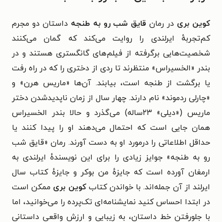
کوین بری
در رمان
قایق شب رو به طنجه
داستان دو مجرم
کم‌تجربه‌ٔ ایرلندی را روایت می‌‌کند که گمان می‌کنند
شخصیت‌هایی برگرفته از فیلم‌های گانگستری هستند و در
بندر «الخسیراس» منتظرند تا ردی از دختری را که در راه رفت
یا برگشت از طنجه است، بیابند. آن‌ها «ماریس هرن» و
«چارلی ردموند» نام دارند. چهار سال از زمان ناپدیدشدن دختر
ماریس («دیلی» ۲۳ساله) می‌گذرد و حالا بندر الخسیراس
همان جایی‌ است که احتمال می‌دهند او را پیدا کنند یا
حداقل اطلاعاتی را درمورد او به دست آورند. رمان «
قایق شب
رو به طنجه»
جوایز زیادی را برای این نویسندهٔ ایرلندی به
ارمغان آورده است که جایزه‌ٔ من بوکر و جایزه‌ٔ کتاب سال
ایرلند از آن جمله‌اند.
با خواندن کتاب
کوین بری
ممکن است
در ابتدا احساس کنید نمایشنامه‌ای تک‌پرده را می‌خوانید، اما
با جلورفتن خط داستان، به زیبایی و ارزش واقعی داستانی