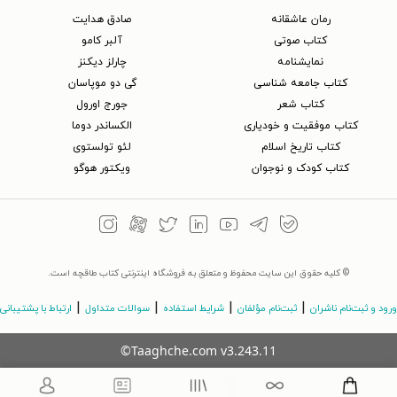
رمان عاشقانه
صادق هدایت
کتاب‌ صوتی
آلبر کامو
نمایشنامه
چارلز دیکنز
کتاب جامعه شناسی
گی دو موپاسان
کتاب شعر
جورج اورول
کتاب موفقیت و خودیاری
الکساندر دوما
کتاب تاریخ اسلام
لئو تولستوی
کتاب کودک و نوجوان
ویکتور هوگو
© کلیه حقوق این سایت محفوظ و متعلق به فروشگاه اینترنتی کتاب طاقچه است.
|
|
|
|
ورود و ثبت‌نام ناشران
ثبت‌نام مؤلفان
شرایط استفاده
سوالات متداول
ارتباط با پشتیبانی
©Taaghche.com
v
3.243.11