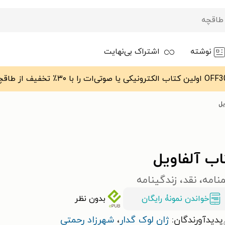
نوشته
اشتراک بی‌نهایت
یل
اب آلفاویل
نامه، نقد، زندگینامه
خواندن نمونۀ رایگان
بدون نظر
پدیدآورندگان:
ژان لوک گدار
،
شهرزاد رحمتی