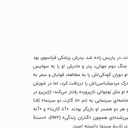
وردار بودند، در پاریس زاده شد. پدرش پزشکی فرانسوی بود
ز جنگ دوم جهانی، پدر و مادرش او را به سوئیس
 دوران کودکی‌اش را به مطالعه، فوتبال و سفر به
بن مدرک مردم‌شناسی‌اش را دریافت کرد، اما در شورش
و مثل نوجوانی نازپرورده رفتار می‌کند؛ ازاین‌رو در
سال ۱۹۵۲ به امید اینکه به او رفتار درست را بیاموزند، کمک‌های مالیشان به او را قطع کردند. گروه دوستان گدار، ماه‌نامه‌ای سینمایی به نام «لا گازت دو سینما» (La
و هر دو همسر او بازیگر بودند. «آنا کارینا» و «آنه
ویازمسکی» همسران او هستند که در فیلم‌های متعددی از گدار حضور داشتند. همکاری او با کارینا شامل آثار تحسین‌شده‌ای همچون «گذران زندگی» (۱۹۶۲)، «دستهٔ