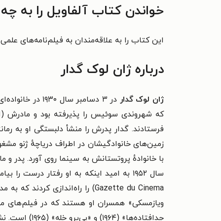
خواندن کتاب آلفاویل را به چه
این کتاب را به علاقه‌مندان به فیلم‌نامه‌های علم
درباره ژان لوک گدار
ژان لوک گدار
در ۳ دسامبر سا
که شهروندی سوئیس را پذیرفته بود و مادرش (ادی
فرستادند.
گدار پدرش را منشأ دلبستگی او به رمان
زمین‌های خانوادگیشان در اطراف دریاچهٔ ژنو مشغول
با خانوادهٔ پروتستانش به سینما روی آورد. پدر و ماد
Gazette du Cinema) را راه‌اندازی کردند که به مدت پنج ماه از مه تا نوامبر ۱۹۵۰ منتشر شد.
جدافتاده‌ها» (۱۹۶۴) و «پی‌یرو خله» (۱۹۶۵) است. نشریهٔ «فیلم‌میکر» همکاری این دو را یکی از تأثیرگذارترین همکاری‌های تاریخ سینما دانسته است.