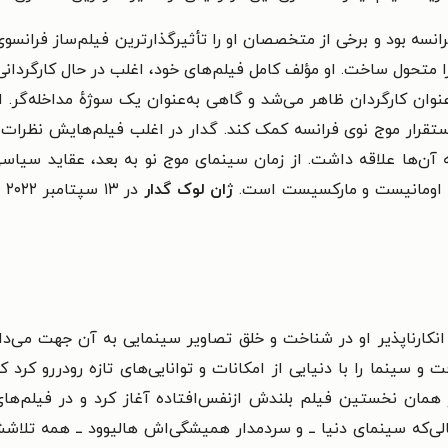
ه بود و برخی از متخصصان او را تأثیرگذارترین فیلم‌ساز فرانسوی د
ا متحول‌ ساخت. او مؤلف کامل فیلم‌های خود، اغلب در حال کارگردانی،
وان کارگردان ظاهر می‌شد و گاهی به‌عنوان یک سوژهٔ مداخله‌گر.
او
قرار موج نوی فرانسه کمک کند. گدار در
اغلب فیلم‌هایش نظرات سی
آن‌ها علاقه داشت. از زمان سینمای موج نو به بعد، عقاید سیاسی
فرد اومانیست و مارکسیست است.
ژان لوک گدار
در
انکارناپذیر او در شناخت و خلق تصاویر سینمایی به آن جهت می‌دا
فت و سینما را با دنیایی از امکانات و توانایی‌های تازه رودررو ک
از همان نخستین فیلم بلندش ازنفس‌افتاده آغاز کرد و در فیلم‌ها
لی‌که سینمای دنیا ــ و سردمدار همیشگی‌اش هالیوود ــ همه تلاش