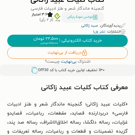
کتاب کلیات عبید زاکانی
گنجینه ماندگار شعر و طنز ادبیات فارسی
۳.۶ امتیاز
خواندن نمونۀ رایگان
(از ۷ رأی)
پدیدآورندگان:
عبید زاکانی
انتشارات:
نشر وزرا
۲۲,۵۰۰
تومان
خرید کتاب الکترونیکی
|
۴۵,۰۰۰
تومان
دریافت از بی‌نهایت
اشتراک
بی‌نهایت
چیست؟
٪۳۰ تخفیف اولین خرید کتاب با کد
OFF30
معرفی کتاب کلیات عبید زاکانی
«کلیات عبید زاکانی؛ گنجینه ماندگار شعر و طنز ادبیات
فارسی» دربردارنده قصاید، مقطعات، رباعیات، قصایدو
غزلیات، رساله دلگشا، رساله اخلاق‌الاشراف، رساله صد پند،
گزیده تضمینات و قطعات و رباعیات، رساله تعریفات و