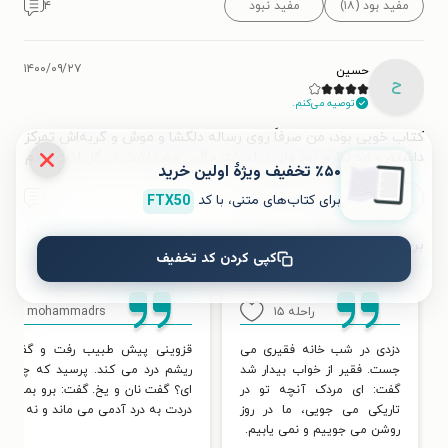
مفید بود (۱۸)
مفید نبود
۴
۱۴۰۰/۰۹/۲۷
حسین
ح
توصیه می‌کنم.
کتاب خوبی بود، من صرفاً روی رساله دلگشا و موش و گربه‌اش تمرکز
داشتم و مد نظرم بود ولی رباعیات جالبی هم داشت در کل لذت بردم
٪۵۰ تخفیف ویژۀ اولین خرید
برای کتاب‌های متنی، با کد
FTX50
مفید بود (۱)
مفید نبود
۰
مشاهده همه
(۱۸)
بریده‌هایی از کتاب
کپی کردن کد تخفیف
راحله
۱۵
mohammadrs
۹
دزدی در شب خانه فقیری می
قزوینی پیش طبیب رفت و گفت م
جست. فقیر از خواب بیدار شد
ریشم درد می کند. پرسید که چه خو
گفت: ای مردک آنچه تو در
ای؟ گفت نان و یخ. گفت: برو بمیر که
تاریکی می جویی، ما در روز
دردت به درد آدمی می ماند و نه خورا
روشن می جوییم و نمی یابیم.