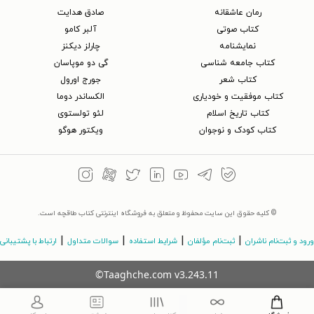
رمان عاشقانه
صادق هدایت
کتاب‌ صوتی
آلبر کامو
نمایشنامه
چارلز دیکنز
کتاب جامعه شناسی
گی دو موپاسان
کتاب شعر
جورج اورول
کتاب موفقیت و خودیاری
الکساندر دوما
کتاب تاریخ اسلام
لئو تولستوی
کتاب کودک و نوجوان
ویکتور هوگو
© کلیه حقوق این سایت محفوظ و متعلق به فروشگاه اینترنتی کتاب طاقچه است.
|
|
|
|
ورود و ثبت‌نام ناشران
ثبت‌نام مؤلفان
شرایط استفاده
سوالات متداول
ارتباط با پشتیبانی
©Taaghche.com
v
3.243.11