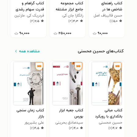
کتاب راهنمای
کتاب مجموعه
کتاب گراهام و
کتاب
شاخص ها در
جامع ابزار مشتقه
قدرت سهام رشدی
بور
بازارهای سرمایه
حسن قالیباف اصل
رانگارا جان کی.
فردریک کی. مارتین
سید
۰
)
۴
(
۲٫۵
)
۳
(
۴٫۳
)
۱
(
۵٫۰
ساندرام
۹۰,۰۰۰
ت
۲۵۰,۰۰۰
ت
۹۰,۰۰۰
ت
کتاب‌های حسین محسنی
مشاهده همه
کتاب مبانی
کتاب جعبه ابزار
کتاب زمان سنجی
کتا
بانکداری با رویکرد
بورس
بازار
فشا
مالی
حسین محسنی
سیدصادق بحرینی
علی بشیرپور
پیش
حسی
۰
)
۲
(
۴٫۵
)
۳
(
۴٫۰
)
۶
(
۴٫۷