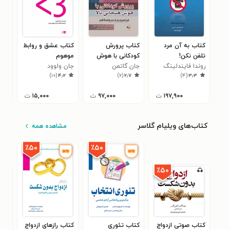
کتاب به آن مرد
کتاب پرورش
کتاب عشق و روابط
کتا
تلفن نکن!
کودکانی با هوش
موهوم
حرف
روندا فایندلینگ
جان گاتمن
هیجانی بالا
جان ولوود
است
۲
)
۱۰
(
۴٫۲
)
۶
(
۲٫۷
)
۴
(
۳٫۳
۱۹۷,۹۰۰
ت
۹۷,۰۰۰
ت
۱۵,۰۰۰
ت
کتاب‌های ویلیام گلاسر
مشاهده همه
٪۵۰
٪۵۰
٪۵۰
کتاب صوتی ازدواج
کتاب تئوری
کتاب رازهای ازدواج
کتا