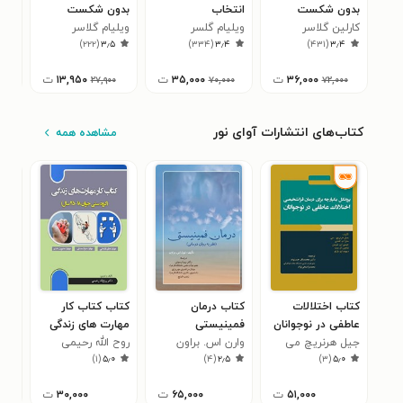
بدون شکست
انتخاب
بدون شکست
انت
کارلین گلاسر
ویلیام گلسر
ویلیام گلاسر
ویل
۸
)
۲۲۲
(
۳٫۵
)
۳۳۴
(
۳٫۴
)
۴۳۱
(
۳٫۴
۳۶,۰۰۰
ت
۳۵,۰۰۰
ت
۱۳,۹۵۰
ت
۲۷,۹۰۰
۷۰,۰۰۰
۷۲,۰۰۰
کتاب‌های انتشارات آوای نور
مشاهده همه
کتاب اختلالات
کتاب درمان
کتاب کتاب کار
کتا
عاطفی در نوجوانان
فمینیستی
مهارت های زندگی
پژو
جیل هرنریچ می
وارن اس. براون
روح الله رحیمی
ناصر
۰
)
۱
(
۵٫۰
)
۴
(
۲٫۵
)
۳
(
۵٫۰
۵۱,۰۰۰
ت
۶۵,۰۰۰
ت
۳۰,۰۰۰
ت