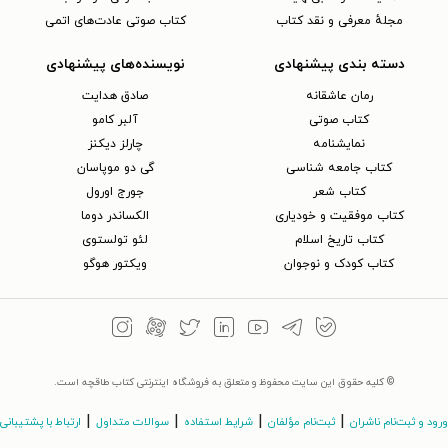
مجلهٔ معرفی و نقد کتاب
کتاب صوتی عادت‌های اتمی
دسته بندی پیشنهادی
نویسنده‌های پیشنهادی
رمان عاشقانه
صادق هدایت
کتاب‌ صوتی
آلبر کامو
نمایشنامه
چارلز دیکنز
کتاب جامعه شناسی
گی دو موپاسان
کتاب شعر
جورج اورول
کتاب موفقیت و خودیاری
الکساندر دوما
کتاب تاریخ اسلام
لئو تولستوی
کتاب کودک و نوجوان
ویکتور هوگو
© کلیه حقوق این سایت محفوظ و متعلق به فروشگاه اینترنتی کتاب طاقچه است.
|
|
|
|
ورود و ثبت‌نام ناشران
ثبت‌نام مؤلفان
شرایط استفاده
سوالات متداول
ارتباط با پشتیبانی