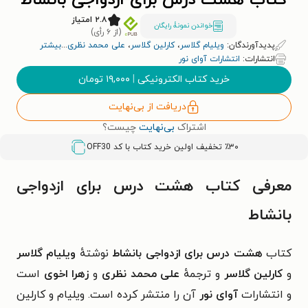
کتاب هشت درس برای ازدواجی بانشاط
۲.۸ امتیاز
خواندن نمونۀ رایگان
(از ۶ رأی)
پدیدآورندگان:
ویلیام گلاسر
،
کارلین گلاسر
،
علی محمد نظری
...
بیشتر
انتشارات:
انتشارات آوای نور
خرید کتاب الکترونیکی
|
۱۹,۰۰۰
تومان
دریافت از بی‌نهایت
اشتراک
بی‌نهایت
چیست؟
٪۳۰ تخفیف اولین خرید کتاب با کد
OFF30
معرفی کتاب هشت درس برای ازدواجی
بانشاط
کتاب
هشت درس برای ازدواجی بانشاط
نوشتهٔ
ویلیام گلاسر
و
کارلین گلاسر
و ترجمهٔ
علی محمد نظری
و
زهرا اخوی
است
و
انتشارات
آوای نور
آن را منتشر کرده است.
ویلیام و کارلین