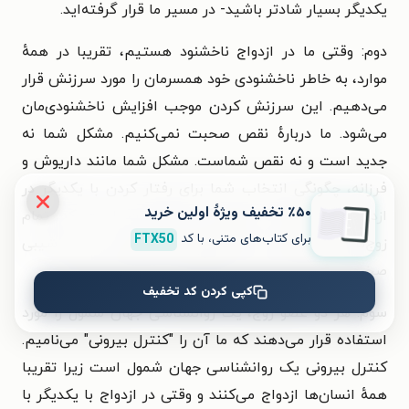
یکدیگر بسیار شادتر باشید- در مسیر ما قرار گرفته‌اید.
دوم: وقتی ما در ازدواج ناخشنود هستیم، تقریبا در همهٔ
موارد، به خاطر ناخشنودی خود همسرمان را مورد سرزنش قرار
می‌دهیم. این سرزنش کردن موجب افزایش ناخشنودی‌مان
می‌شود. ما دربارهٔ نقص صحبت نمی‌کنیم. مشکل شما نه
جدید است و نه نقص شماست. مشکل شما مانند داریوش و
فرزانه، چگونگی انتخاب شما برای رفتار کردن با یکدیگر در
٪۵۰ تخفیف ویژۀ اولین خرید
ازدواجتان می‌باشد. مشکل در اصل این است که تمام
برای کتاب‌های متنی، با کد
FTX50
زوج‌های ناخشنود، مانند موش‌های صحرایی که در سراشیبی
صخره به سمت پایین در حرکت هستند، رفتار می‌کنند.
کپی کردن کد تخفیف
سوم: هر دو عضو زوج، یک روانشناسی جهان شمول را مورد
استفاده قرار می‌دهند که ما آن را "کنترل بیرونی" می‌نامیم.
کنترل بیرونی یک روانشناسی جهان شمول است زیرا تقریبا
همهٔ انسان‌ها ازدواج می‌کنند و وقتی در ازدواج با یکدیگر با