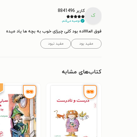
کاربر 8841496
ک
توصیه می‌کنم.
فوق العاااااده بود کلی چیزای خوب به بچه ها یاد میده
مفید بود
مفید نبود
کتاب‌های مشابه
۰