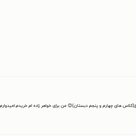
لاس های چهارم و پنجم دبستان)😊 من برای خواهر زاده ام خریدم.امیدوارم 