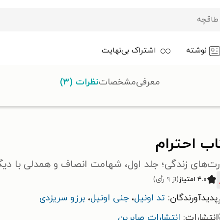
نوشته
اشتراک بی‌نهایت
معرفی
مشخصات
نظرات (۳)
ام
اب احترام
ت‌های زندگی؛ جلد اول، شهامت انصاف و همدلی با دیگ
۴.۰ امتیاز
(از ۹ رأی)
پدیدآورندگان:
تد اونیل
،
جنی اونیل
،
برزو سریزدی
انتشارات:
انتشارات صابرین