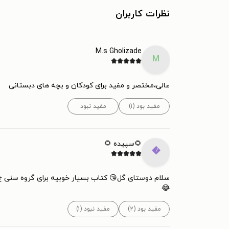
نظرات کاربران
M.s Gholizade
M
عالی،مختصر و مفید برای کودکان و بچه های دبستانی
مفید نبود
مفید بود (۱)
🌻سپیده 🌻

 استفاده کنه و دقایقی تلفن همراهش رو بذاره کنار😕😏
😂
مفید نبود (۱)
مفید بود (۲)