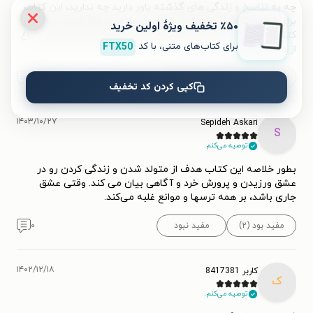
چه به تناسخ و زندگی های گذشته باور دارید چه ندارید، این کتاب
برای شماست چون قطعا فرای وجودیت مادی به فکر فرو میرید. این
٪۵۰ تخفیف ویژۀ اولین خرید
کتاب بخش هایی از روحتون رو بیدار میکنه و مرهمی میشه بر داغِ
برای کتاب‌های متنی، با کد
FTX50
از دست
...
بیشتر
مفید بود (۵)
مفید نبود
۰
کپی کردن کد تخفیف
۱۴۰۳/۱۰/۲۷
Sepideh Askari
S
توصیه می‌کنم.
بطور خلاصه این کتاب هدف از متولد شدن و زندگی کردن رو در
عشق ورزیدن و پرورش خرد و آگاهی بیان می کند. وقتی عشق
جاری باشد، بر همه ترسها و موانع غلبه می‌کند.
مفید بود (۲)
مفید نبود
۰
۱۴۰۲/۱۲/۱۸
کاربر 8417381
ک
توصیه می‌کنم.