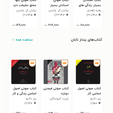
کتاب استادان
کتاب صوتی
کتاب صوتی تنها
کتا
بسیار، زندگی های
استادان بسیار
عشق حقیقت دارد
عشق
بسیار
زهره زاهدی
برایان ال‌. وایس
زندگی‌ های بسیار
برایان ال‌. وایس
برای
۷
)
۳۸
(
۴٫۵
)
۱۴۴
(
۴٫۲
)
۲۴۸
(
۴٫۰
۱۰۰,۰۰۰
ت
۲۰۲,۰۰۰
ت
۱۸۹,۰۰۰
ت
کتاب‌های پندار تابان
مشاهده همه
کتاب صوتی اصول
کتاب صوتی فرصتی
کتاب صوتی اصول
کتا
اساسی کار
دوباره
اساسی زندگی و کار
سرز
ری دالیو
رابرت کیوساکی
ری دالیو
وار
۰
)
۱۲
(
۳٫۲
)
۱
(
۵٫۰