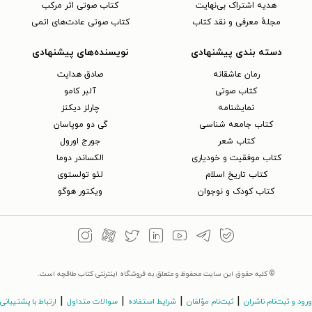
هدیه اشتراک بی‌نهایت
کتاب صوتی اثر مرکب
مجلهٔ معرفی و نقد کتاب
کتاب صوتی عادت‌های اتمی
دسته بندی پیشنهادی
نویسنده‌های پیشنهادی
رمان عاشقانه
صادق هدایت
کتاب‌ صوتی
آلبر کامو
نمایشنامه
چارلز دیکنز
کتاب جامعه شناسی
گی دو موپاسان
کتاب شعر
جورج اورول
کتاب موفقیت و خودیاری
الکساندر دوما
کتاب تاریخ اسلام
لئو تولستوی
کتاب کودک و نوجوان
ویکتور هوگو
© کلیه حقوق این سایت محفوظ و متعلق به فروشگاه اینترنتی کتاب طاقچه است.
|
|
|
|
ورود و ثبت‌نام ناشران
ثبت‌نام مؤلفان
شرایط استفاده
سوالات متداول
ارتباط با پشتیبانی