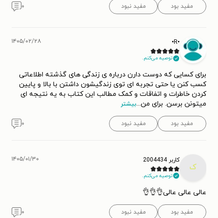
مفید بود
مفید نبود
۰
۱۴۰۵/۰۲/۲۸
•R•
توصیه می‌کنم.
برای کسایی که دوست دارن درباره ی زندگی های گذشته اطلاعاتی
کسب کنن یا حتی تجربه ای توی زندگیشون داشتن با بالا و پایین
کردن خاطرات و اتفاقات و کمک مطالب این کتاب به یه نتیجه ای
میتونن برسن. برای من
...
بیشتر
مفید بود
مفید نبود
۰
۱۴۰۵/۰۱/۳۰
کاربر 2004434
ک
توصیه می‌کنم.
عالی عالی عالی👌👌👌
مفید بود
مفید نبود
۰