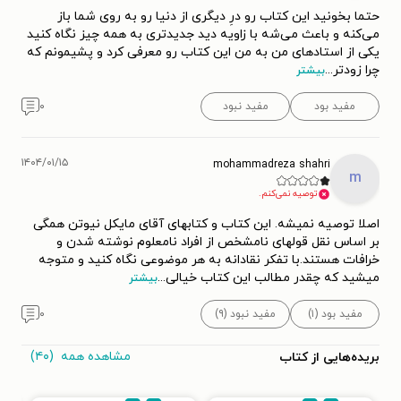
حتما بخونید این کتاب رو درِ دیگری از دنیا رو به روی شما باز
می‌کنه و باعث می‌شه با زاویه دید جدیدتری به همه چیز نگاه کنید
یکی از استادهای من به من این کتاب رو معرفی کرد و پشیمونم که
چرا زودتر
...
بیشتر
مفید بود
مفید نبود
۰
۱۴۰۴/۰۱/۱۵
mohammadreza shahri
m
توصیه نمی‌کنم.
اصلا توصیه نمیشه. این کتاب و کتابهای آقای مایکل نیوتن همگی
بر اساس نقل قولهای نامشخص از افراد نامعلوم نوشته شدن و
خرافات هستند.با تفکر نقادانه به هر موضوعی نگاه کنید و متوجه
میشید که چقدر مطالب این کتاب خیالی
...
بیشتر
مفید بود (۱)
مفید نبود (۹)
۰
مشاهده همه
(۴۰)
بریده‌هایی از کتاب