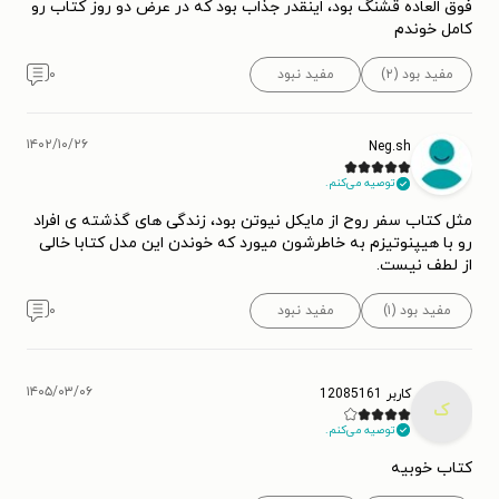
فوق العاده قشنگ بود، اینقدر جذاب بود که در عرض دو روز کتاب رو
کامل خوندم
مفید بود (۲)
مفید نبود
۰
۱۴۰۲/۱۰/۲۶
Neg.sh
توصیه می‌کنم.
مثل کتاب سفر روح از مایکل نیوتن بود، زندگی های گذشته ی افراد
رو با هیپنوتیزم به خاطرشون میورد که خوندن این مدل کتابا خالی
از لطف نیست.
مفید بود (۱)
مفید نبود
۰
۱۴۰۵/۰۳/۰۶
کاربر 12085161
ک
توصیه می‌کنم.
‌کتاب خوبیه