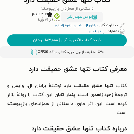
کتاب تنها عشق حقیقت دارد
داستانی از همزادان بازپیوسته
۴.۲ امتیاز
خواندن نمونۀ رایگان
(از ۳۱ رأی)
پدیدآورندگان:
برایان ال‌. وایس
،
زهره زاهدی
انتشارات:
پندار تابان
خرید کتاب الکترونیکی
|
۱۰۴,۰۰۰
تومان
٪۳۰ تخفیف اولین خرید کتاب با کد
OFF30
معرفی کتاب تنها عشق حقیقت دارد
کتاب
تنها عشق حقیقت دارد
نوشتهٔ
برایان ال‌. وایس
و
ترجمهٔ
زهره زاهدی
است.
پندار تابان
این کتاب را روانهٔ بازار
کرده است. این اثر حاوی
داستانی از همزادهای بازپیوسته
است.
درباره کتاب تنها عشق حقیقت دارد