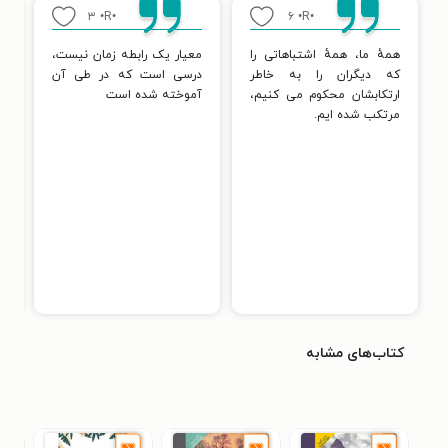
۳
•R•
۶
•R•
همهٔ ما، همهٔ اشتباهاتی را
معیار یک رابطه زمان نیست،
م
که دیگران را به خاطر
درسی است که در طی آن
ی
ارتکابشان محکوم می کنیم،
آموخته شده است
پ
مرتکب شده ایم.
ت
پ
م
پ
ه
گ
گ
د
د
ر
کتاب‌های مشابه