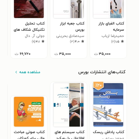
کتاب الفبای بازار
کتاب جعبه ابزار
کتاب تحلیل
کتا
سرمایه
بورس
تکنیکال شکاف های
طلا
حمیدرضا ارباب
سیدصادق بحرینی
قیمت
جولی آر. دال
بهنا
۴
)
۹
(
۳٫۱
)
۳
(
۴٫۰
)
۲
(
۱٫۵
کوئیست
۳۵,۰۰۰
ت
۳۵,۰۰۰
ت
۶۶,۷۲۰
ت
کتاب‌های انتشارات بورس
مشاهده همه
٪۲۰
کتاب پاداش ریسک
کتاب سیستم های
کتاب صوتی مباحث
کتا
محمد رستمی
اطلاعاتی با رویکرد
مالی برای کودکان
ها