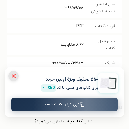
سال انتشار
۱۳۹۶/۰۹/۰۸
نسخه فیزیکی
فرمت کتاب
PDF
حجم فایل
۸.۹۶
مگابایت
کتاب
شابک
۹۷۸۶۰۰۷۸۷۲۳۸۳
تعداد صفحه‌ها
۴۱۹
صفحه
٪۵۰ تخفیف ویژۀ اولین خرید
برای کتاب‌های متنی، با کد
FTX50
قیمت کتاب
۱۰۰۰۰۰
تومان
کپی کردن کد تخفیف
نظر شما دربارهٔ این کتاب
به این کتاب چه امتیازی می‌دهید؟