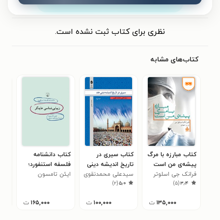
ثبت نظر
نظری برای کتاب ثبت نشده است.
کتاب‌های مشابه
کتاب مبارزه با مرگ
کتاب سیری در
کتاب دانشنامه
کتا
پیشه‌ی من است
تاریخ اندیشه دینی
فلسفه استنفورد؛
غزل
فرانک جی اسلوتر
هند (جلد اول)
سیدعلی محمدنقوی
ایئن تامسون
زیبایی شناسی
بسط
فرو
)
۲
(
۵٫۰
)
۵
(
۳٫۴
هایدگر
۱۳۵,۰۰۰
ت
۱۰۰,۰۰۰
ت
۱۶۵,۰۰۰
ت