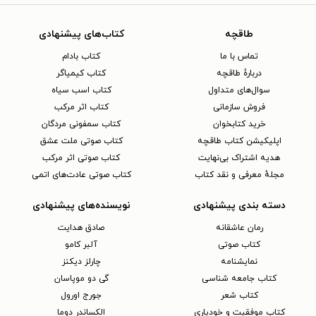
طاقچه
کتاب‌های پیشنهادی
تماس با ما
کتاب بادام
دربارهٔ طاقچه
کتاب کیمیاگر
سوال‌های متداول
کتاب اسب سیاه
فروش سازمانی
کتاب اثر مرکب
خرید کتابخوان
کتاب سمفونی مردگان
اپلیکیشن کتاب طاقچه
کتاب صوتی ملت عشق
هدیه اشتراک بی‌نهایت
کتاب صوتی اثر مرکب
مجلهٔ معرفی و نقد کتاب
کتاب صوتی عادت‌های اتمی
دسته بندی پیشنهادی
نویسنده‌های پیشنهادی
رمان عاشقانه
صادق هدایت
کتاب‌ صوتی
آلبر کامو
نمایشنامه
چارلز دیکنز
کتاب جامعه شناسی
گی دو موپاسان
کتاب شعر
جورج اورول
کتاب موفقیت و خودیاری
الکساندر دوما