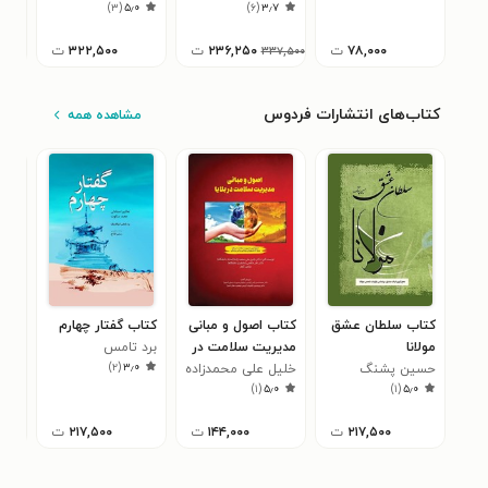
۰
)
۳
(
۵٫۰
)
۶
(
۳٫۷
سعدبن ابی طاهربن
ابی سعید میهنی
۷۸,۰۰۰
ت
۲۳۶,۲۵۰
ت
۳۲۲,۵۰۰
ت
۳۳۷,۵۰۰
کتاب‌های انتشارات فردوس
مشاهده همه
کتاب سلطان عشق
کتاب اصول و مبانی
کتاب گفتار چهارم
کتا
مولانا
مدیریت سلامت در
برد تامس
(جل
)
۲
(
۳٫۰
حسین پشنگ
بلایا
خلیل علی محمدزاده
اسپالدینگ
ذبیح
۳
)
۱
(
۵٫۰
)
۱
(
۵٫۰
۲۱۷,۵۰۰
ت
۱۴۴,۰۰۰
ت
۲۱۷,۵۰۰
ت