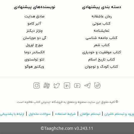
دسته بندی پیشنهادی
نویسنده‌های پیشنهادی
رمان عاشقانه
صادق هدایت
کتاب‌ صوتی
آلبر کامو
نمایشنامه
چارلز دیکنز
کتاب جامعه شناسی
گی دو موپاسان
کتاب شعر
جورج اورول
کتاب موفقیت و خودیاری
الکساندر دوما
کتاب تاریخ اسلام
لئو تولستوی
کتاب کودک و نوجوان
ویکتور هوگو
© کلیه حقوق این سایت محفوظ و متعلق به فروشگاه اینترنتی کتاب طاقچه است.
|
|
|
|
ورود و ثبت‌نام ناشران
ثبت‌نام مؤلفان
شرایط استفاده
سوالات متداول
ارتباط با پشتیبانی
©Taaghche.com
v
3.243.11