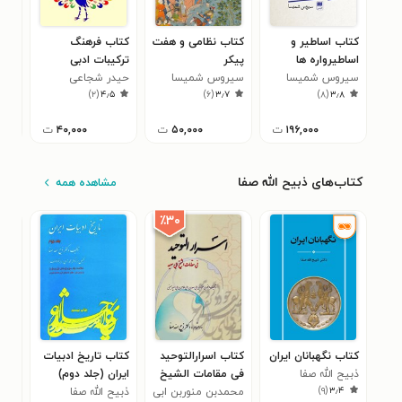
کتاب اساطیر و
کتاب نظامی و هفت
کتاب فرهنگ
کتا
اساطیرواره ها
پیکر
ترکیبات ادبی
مرصا
سیروس شمیسا
سیروس شمیسا
حیدر شجاعی
عبد
۰
)
۲
(
۴٫۵
)
۶
(
۳٫۷
)
۸
(
۳٫۸
نجم
۱۹۶,۰۰۰
ت
۵۰,۰۰۰
ت
۴۰,۰۰۰
ت
کتاب‌های ذبیح الله صفا
مشاهده همه
٪۳۰
کتاب نگهبانان ایران
کتاب اسرارالتوحید
کتاب تاریخ ادبیات
کتا
ذبیح الله صفا
فی مقامات الشیخ
ایران (جلد دوم)
تاری
)
۹
(
۳٫۴
ابی سعید
محمدبن منوربن ابی
ذبیح الله صفا
ذبیح