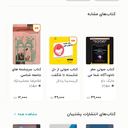
کتاب‌های مشابه
کتاب صوتی مغز
کتاب صوتی از دل
کتاب سرچشمه های
کتا
ناخودآگاه شما می‌
شکسته تا شگفت
جامعه شناسی
نبا
مایک داو
تواند زندگیتان را
کریستینا رندال
انگیز (خلاصه کتاب)
غلامرضا جمشیدنژاد
کری
۳
)
۱
(
۵٫۰
)
۲
(
۵٫۰
تغییر دهد (خلاصه
اول
کتاب)
۴۹,۰۰۰
ت
۴۹,۰۰۰
ت
۱۲,۰۰۰
ت
کتاب‌های انتشارات پشتیبان
مشاهده همه