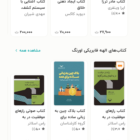
کتاب مادر ترزا
کتاب ایجاد ذهنی
کتاب آشنایی با
کتا
اپرا وینفری
خلاق
سیستم کشف،
محم
۰
)
۵
(
۲٫۰
دیوید کاکس
مهدی شیران
اعلام و اطفای حریق
در هواپیما (جلد
اول)
۲۷,۹۰۰
ت
۷۰,۰۰۰
ت
۲۰۰,۰۰۰
ت
کتاب‌های الهه فابریکی اورنگ
مشاهده همه
کتاب رازهای
کتاب بلاک چین به
کتاب صوتی رازهای
کتا
موفقیت در به
زبانی ساده برای
موفقیت در به
چین
راس اسلاتر
انجام رساندن کارها
همه
گروه کارشناسان
راس اسلاتر
انجام رساندن کارها
برا
اله
)
۱
(
۵٫۰
)
۱
(
۵٫۰
)
۹
(
۳٫۷
شرکت سوییت
اسمارت بوکس