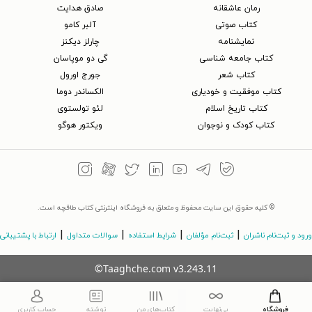
رمان عاشقانه
صادق هدایت
کتاب‌ صوتی
آلبر کامو
نمایشنامه
چارلز دیکنز
کتاب جامعه شناسی
گی دو موپاسان
کتاب شعر
جورج اورول
کتاب موفقیت و خودیاری
الکساندر دوما
کتاب تاریخ اسلام
لئو تولستوی
کتاب کودک و نوجوان
ویکتور هوگو
© کلیه حقوق این سایت محفوظ و متعلق به فروشگاه اینترنتی کتاب طاقچه است.
|
|
|
|
ورود و ثبت‌نام ناشران
ثبت‌نام مؤلفان
شرایط استفاده
سوالات متداول
ارتباط با پشتیبانی
©Taaghche.com
v
3.243.11
فروشگاه
بی‌نهایت
کتاب‌های من
نوشته
حساب کاربری