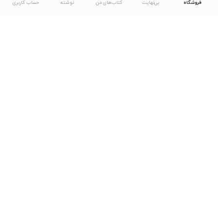
فروشگاه
بی‌نهایت
کتاب‌های من
نوشته
حساب کاربری
دانلود اپلیکیشن طاقچه
... موارد دیگر
مشاهدهٔ دیگر نسخه‌های طاقچه