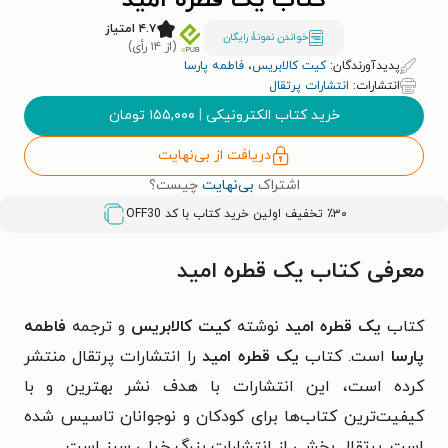
کتاب یک قطره امید
۴.۷ امتیاز
خواندن نمونۀ رایگان
(از ۱۴ رأی)
پدیدآورندگان:
کیت کالابریس
،
فاطمه پارسا
انتشارات:
انتشارات پرتقال
خرید کتاب الکترونیکی
|
۱۵۵,۰۰۰
تومان
دریافت از بی‌نهایت
اشتراک
بی‌نهایت
چیست؟
٪۳۰ تخفیف اولین خرید کتاب با کد
OFF30
معرفی کتاب یک قطره امید
کتاب
یک قطره امید
نوشته
کیت کالابریس
و ترجمه
فاطمه
پارسا
است. کتاب
یک قطره امید
را انتشارات پرتقال منتشر
کرده است، این انتشارات با هدف نشر بهترین و با
کیفیت‌ترین کتاب‌ها برای کودکان و نوجوانان تاسیس شده
است. پرتقال بخشی از انتشارات بزرگ خیلی سبز است.