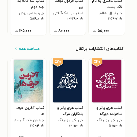
کتاب دختری به نام
کتاب فرمول نجات
کتاب سه گانه بد؛
کتا
لاک پشت
پی
جلد دوم
ای آ
جنیفر اِل. هالم
استیسی مک‌آنلتی
چی‌نیموس بوش
نیک
۰
)
۵
(
۴٫۸
)
۲۷
(
۴٫۸
)
۷
(
۴٫۷
۵۵,۰۰۰
ت
۸۰,۰۰۰
ت
۱۲۵,۰۰۰
ت
کتاب‌های انتشارات پرتقال
مشاهده همه
٪۲۰
٪۲۰
کتاب هری پاتر و
کتاب هری پاتر و
کتاب آخرین حرف
کتا
شاهزاده دورگه
یادگاران مرگ
ها
وان
جی. کی. رولینگ
جی. کی. رولینگ
جیلیان مک آلیستر
خان
جسی
۳
)
۷
(
۲٫۴
)
۳
(
۵٫۰
)
۶
(
۵٫۰