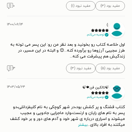
مفید بود (۳)
مفید نبود (۱)
۰
۱۴۰۰/۰۶/۱۴
:)
توصیه می‌کنم.
اول خلاصه کتاب رو بخونید و بعد نظر من رو: این پسر می تونه به
طرز عجیبی آرزوها رو برآورده کنه...😊 و البته در این مسیر، در
زندگیش‌ هم پیشرفت می کنه...
مفید بود (۵)
مفید نبود (۳)
۳
۱۴۰۳/۰۵/۲۴
🍃تالکین فن🍁🍃
توصیه می‌کنم.
کتاب قشنگ و پر کشش بود،در شهر کوچکی به نام کلیفزدانلی،دو
پسر به نام های رایان و ارنست،وارد ماجرایی جادویی و عجیب
میشوند و اسراری درباره ی شهر خود و آدم های دور و بر خود کشف
میکنند.به افراد بالای
...
بیشتر