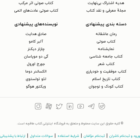
هدیه اشتراک بی‌نهایت
کتاب صوتی اثر مرکب
مجلهٔ معرفی و نقد کتاب
کتاب صوتی عادت‌های اتمی
دسته بندی پیشنهادی
نویسنده‌های پیشنهادی
رمان عاشقانه
صادق هدایت
کتاب‌ صوتی
آلبر کامو
نمایشنامه
چارلز دیکنز
کتاب جامعه شناسی
گی دو موپاسان
کتاب شعر
جورج اورول
کتاب موفقیت و خودیاری
الکساندر دوما
کتاب تاریخ اسلام
لئو تولستوی
کتاب کودک و نوجوان
ویکتور هوگو
© کلیه حقوق این سایت محفوظ و متعلق به فروشگاه اینترنتی کتاب طاقچه است.
|
|
|
|
ورود و ثبت‌نام ناشران
ثبت‌نام مؤلفان
شرایط استفاده
سوالات متداول
ارتباط با پشتیبانی