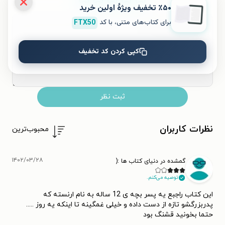
٪۵۰ تخفیف ویژۀ اولین خرید
۵
۴
۳
۲
۱
برای کتاب‌های متنی، با کد
FTX50
کپی کردن کد تخفیف
ثبت نظر
نظرات کاربران
محبوب‌ترین
۱۴۰۲/۰۳/۲۸
گمشده در دنیای کتاب ها :(
توصیه می‌کنم.
این کتاب راجبع یه پسر بچه ی 12 ساله به نام ارنسته که
پدربزرگشو تازه از دست داده و خیلی غمگینه تا اینکه یه روز .....
حتما بخونید قشنگ بود