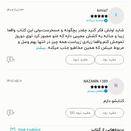
۱۴۰۲/۱۰/۲۳
kimia7
k
توصیه می‌کنم.
شاید اولش فکر کنید چقدر بچگونه و مسخرست،ولی این کتاب واقعا
زیبا و جذابه.یه کشش عجیبی داره که منو مجبور کرد توی دوروز
تمومش کنم.واقعا زیادی زیباست.همه چیز در انتها بهم وصل و
مربوط میشن که همین مخاطبو جذب میکنه
...
بیشتر
مفید بود
مفید نبود
۰
۱۴۰۱/۰۵/۰۱
NAZANlN 1389
N
مطمئن نیستم.
کتابشو دارم
مفید بود
مفید نبود (۵)
۰
مشاهده همه
(۴)
بریده‌هایی از کتاب