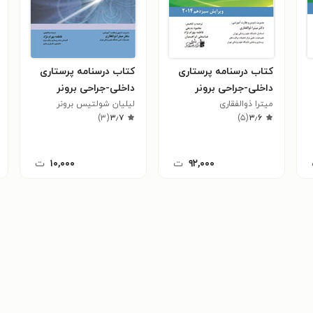
کتاب درسنامه پرستاری
کتاب درسنامه پرستاری
داخلی-جراحی برونر
داخلی-جراحی برونر
میترا ذوالفقاری
سودارث، جلد ۲، 2014
لیلیان شولتیس برونر
سودارث 2010 (ویراست
)
۳
(
۳٫۷
)
۵
(
۳٫۶
(ویرایش سیزدهم)
دوازدهم؛ کلیه)
۹۲,۰۰۰
ت
۱۰,۰۰۰
ت