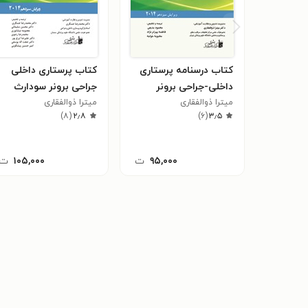
کتاب درسنامه پرستاری
کتاب پرستاری داخلی
داخلی-جراحی برونر
جراحی برونر سودارث
میترا ذوالفقاری
سودارث، جلد ۴، 2014
۲۰۱۴ ـ جلد۳
میترا ذوالفقاری
)
۸
(
۲٫۸
)
۶
(
۳٫۵
(ویرایش سیزدهم)
۹۵,۰۰۰
ت
۱۰۵,۰۰۰
ت