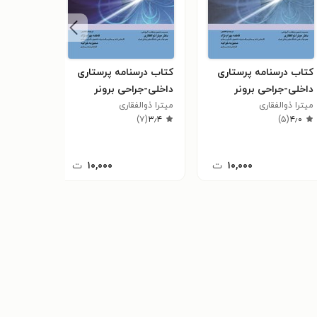
کتاب درسنامه پرستاری
کتاب درسنامه پرستاری
کتاب در
داخلی-جراحی برونر
داخلی-جراحی برونر
داخلی - 
میترا ذوالفقاری
سودارث "خون و
میترا ذوالفقاری
سودارث "پوست و
لیلیان ش
)
۵
(
۴٫۰
)
۷
(
۳٫۴
)
۵
(
۴٫۰
سالمندان"
سوختگی چشم و گوش "
ویرایش 
۱۰,۰۰۰
ت
۱۰,۰۰۰
ت