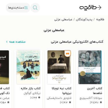
دسته‌بندی‌ها
طاقچه
پدیدآورندگان
عباسعلی عزتی
عباسعلی عزتی
کتاب‌های الکترونیکی عباسعلی عزتی
مشاهده همه
کتاب آخرین
کتاب نیه توچکا
کتاب بازار مکاره
کتاب قد
شاهدها
نیزوانوا
نیکلای گوگول
تک گوی
)
۸
(
۲٫۹
سوتلانا آلکسیویچ
فئودور داستایفسکی
عباس عل
)
۲
(
۵٫۰
)
۲۱
(
۳٫۲
)
۴۵
(
۳٫۱