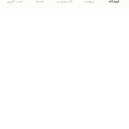
فروشگاه
بی‌نهایت
کتاب‌های من
نوشته
حساب کاربری
دانلود اپلیکیشن طاقچه
... موارد دیگر
مشاهدهٔ دیگر نسخه‌های طاقچه