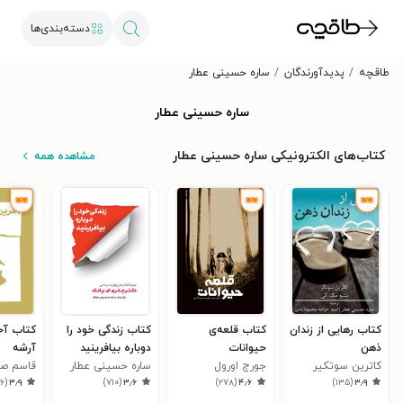
دسته‌بندی‌ها
طاقچه
پدیدآورندگان
ساره حسینی عطار
ساره حسینی عطار
کتاب‌های الکترونیکی ساره حسینی عطار
مشاهده همه
کتاب رهایی از زندان
کتاب قلعه‌ی
کتاب زندگی خود را
کتاب آخ
ذهن
حیوانات
دوباره بیافرینید
آرشه
کاترین سوتکیر
جورج اورول
ساره حسینی عطار
قاسم صن
۶
(
۳٫۹
)
۷۱۰
(
۳٫۶
)
۲۷۸
(
۴٫۶
)
۱۳۵
(
۳٫۹