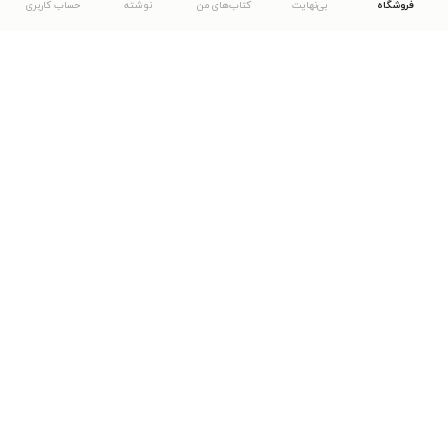
فروشگاه
بی‌نهایت
کتاب‌های من
نوشته
حساب کاربری
دانلود اپلیکیشن طاقچه
... موارد دیگر
مشاهدهٔ دیگر نسخه‌های طاقچه