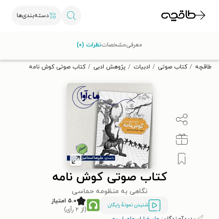
دسته‌بندی‌ها
با کد تخفیف OFF30 اولین کتاب الکترونیکی یا صوتی‌ات را با ۳۰٪
معرفی
مشخصات
نظرات (۰)
تخفیف از طاقچه دریافت کن.
طاقچه
کتاب صوتی
ادبیات
پژوهش ادبی
کتاب صوتی کوش نامه
کتاب صوتی کوش نامه
نگاهی به منظومه حماسی
۵.۰ امتیاز
شنیدن نمونۀ رایگان
(از ۲ رأی)