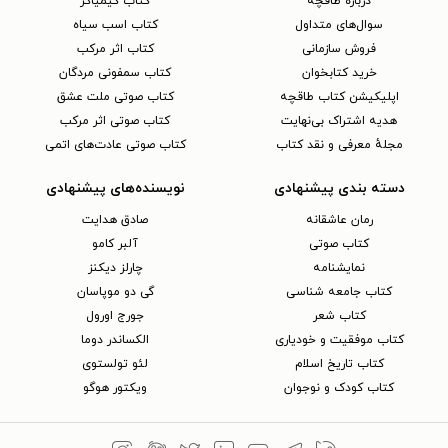
دربارهٔ طاقچه
کتاب کیمیاگر
سوال‌های متداول
کتاب اسب سیاه
فروش سازمانی
کتاب اثر مرکب
خرید کتابخوان
کتاب سمفونی مردگان
اپلیکیشن کتاب طاقچه
کتاب صوتی ملت عشق
هدیه اشتراک بی‌نهایت
کتاب صوتی اثر مرکب
مجلهٔ معرفی و نقد کتاب
کتاب صوتی عادت‌های اتمی
دسته بندی پیشنهادی
نویسنده‌های پیشنهادی
رمان عاشقانه
صادق هدایت
کتاب‌ صوتی
آلبر کامو
نمایشنامه
چارلز دیکنز
کتاب جامعه شناسی
گی دو موپاسان
کتاب شعر
جورج اورول
کتاب موفقیت و خودیاری
الکساندر دوما
کتاب تاریخ اسلام
لئو تولستوی
کتاب کودک و نوجوان
ویکتور هوگو