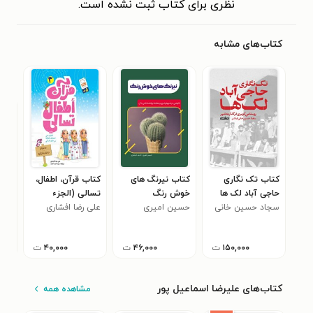
نظری برای کتاب ثبت نشده است.
کتاب‌های مشابه
کتاب تک نگاری
کتاب نیرنگ های
کتاب قرآن، اطفال،
کتا
حاجی آباد لک ها
خوش رنگ
تسالی (الجزء
(خل
سجاد حسین خانی
حسین امیری
الثالث)
علی رضا افشاری
کری
۰
قبادی
۱۵۰,۰۰۰
ت
۴۶,۰۰۰
ت
۴۰,۰۰۰
ت
کتاب‌های علیرضا اسماعیل پور
مشاهده همه