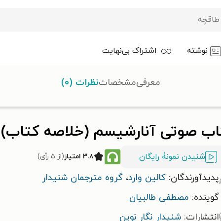
نوشته
اشتراک بی‌نهایت
معرفی
مشخصات
نظرات (۰)
(خلاصه کتاب)
اب صوتی آنارشیسم (خلاصه کتاب)
شنیدن نمونۀ رایگان
۳.۸ امتیاز
(از ۵ رأی)
پدیدآورندگان:
کالین وارد
،
گروه مترجمان شنیدار
گوینده:
مصطفی طالبیان
انتشارات:
شنیدار نگار نوین