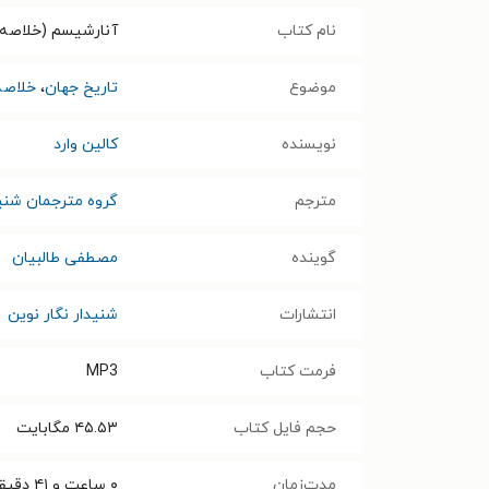
نام کتاب
آنارشیسم (خلاصه 
موضوع
تاریخ جهان
،
خلاصه
نویسنده
کالین وارد
مترجم
گروه مترجمان شنی
گوینده
مصطفی طالبیان
انتشارات
شنیدار نگار نوین
فرمت کتاب
MP3
حجم فایل کتاب
۴۵.۵۳
مگابایت
مدت‌زمان
۰ ساعت و ۴۱ دقیقه