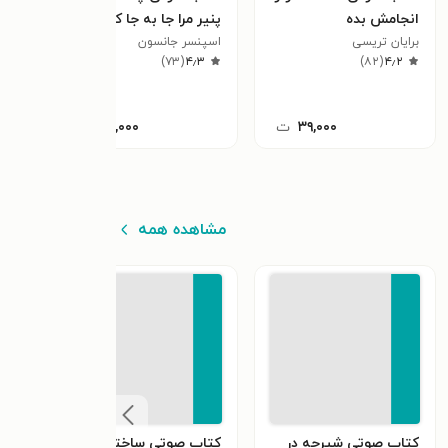
انجامش بده
پنیر مرا جا به جا کرد؟
کاریز
برایان تریسی
اسپنسر جانسون
اولیو
٫۲
)
۷۳
(
۴٫۳
)
۸۲
(
۴٫۲
۳۹,۰۰۰
ت
۳۹,۰۰۰
ت
مشاهده همه
کتاب صوتی شیرجه در
کتاب صوتی ساختن برای
کتاب