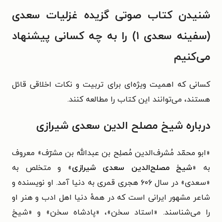
شنیدن کتاب صوتی گزیده غزلیات سعدی
(سفینه سعدی ۱) را به چه کسانی پیشنهاد
می‌کنیم
کسانی که اهمیت ویژه‌ای برای تربیت و نکات اخلاقی قائل
هستند، می‌توانند این کتاب را مطالعه کنند.
درباره شیخ مصلح الدین سعدی شیرازی
«ابو محمّد مُشرف‌الدین مُصلِح بن عبدالله بن مشرّف» معروف
به «
شیخ مصلح‌الدین سعدی شیرازی
» و متخلص به
«سعدی» در سال ۶۰۶ هجری قمری به دنیا آمد. او نویسنده و
شاعر مشهور ایرانی است که در همهٔ دنیا اهل ادب و هنر او
را می‌شناسند. «استاد سخن»، «پادشاه سخن» و «شیخ