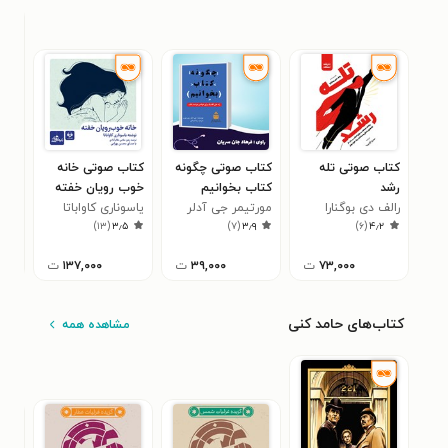
کتاب صوتی تله
کتاب صوتی چگونه
کتاب صوتی خانه
کتا
رشد
کتاب بخوانیم
خوب‌ رویان خفته
فیل
رالف دی بوگنارا
(خلاصه کتاب)
مورتیمر جی آدلر
یاسوناری کاواباتا
جمش
)
۱۳
(
۳٫۵
)
۷
(
۳٫۹
)
۶
(
۴٫۲
۷۳,۰۰۰
ت
۳۹,۰۰۰
ت
۱۳۷,۰۰۰
ت
کتاب‌های حامد کنی
مشاهده همه