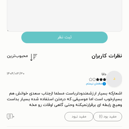
ثبت نظر
نظرات کاربران
محبوب‌ترین
۱۴۰۴/۰۳/۳۰
دانا
د
مطمئن نیستم.
اشعارکه بسیار ارزشمندودلرباست مسلما ازجناب سعدی خوانش هم
بسیارخوب است اما موسیقی که درمتن استفاده شده بسیار بداست
وهیچ رابطه ای برقرارنمیکنه وحتی گاهی اوقات رو مخه
مفید بود (۱)
مفید نبود
۰