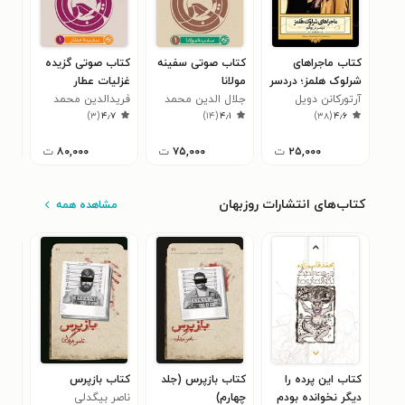
کتاب ماجراهای
کتاب صوتی سفینه
کتاب صوتی گزیده
کتا
شرلوک هلمز؛ دردسر
مولانا
غزلیات عطار
غزل
در بوهم
آرتورکانن دویل
جلال الدین محمد
(سفینه عطار ۱)
فریدالدین محمد
(سفی
شیخ
۰
)
۳
(
۴٫۷
)
۱۴
(
۴٫۱
)
۳۸
(
۴٫۶
بلخی (مولانا)
عطار نیشابوری
ابرا
متخ
۲۵,۰۰۰
ت
۷۵,۰۰۰
ت
۸۰,۰۰۰
ت
کتاب‌های انتشارات روزبهان
مشاهده همه
کتاب این پرده را
کتاب بازپرس (جلد
کتاب بازپرس
کتا
دیگر نخوانده بودم
چهارم)
ناصر بیگدلی
سوم