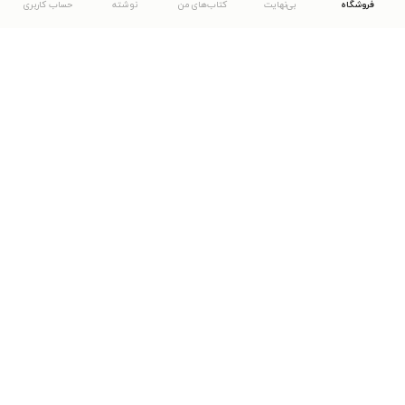
فروشگاه
بی‌نهایت
کتاب‌های من
نوشته
حساب کاربری
دانلود اپلیکیشن طاقچه
... موارد دیگر
مشاهدهٔ دیگر نسخه‌های طاقچه