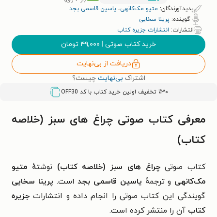
پدیدآورندگان:
متیو مک‌کانهی
،
یاسین قاسمی بجد
گوینده:
پرینا سخایی
انتشارات:
انتشارات جزیره کتاب
خرید کتاب صوتی
|
۴۹,۰۰۰
تومان
دریافت از بی‌نهایت
اشتراک
بی‌نهایت
چیست؟
٪۳۰ تخفیف اولین خرید کتاب با کد
OFF30
معرفی کتاب صوتی چراغ‌ های سبز (خلاصه
کتاب)
کتاب صوتی
چراغ‌ های سبز (خلاصه کتاب)
نوشتهٔ
متیو
مک‌کانهی
و ترجمهٔ
یاسین قاسمی بجد
است.
پرینا سخایی
گویندگی این کتاب صوتی را انجام داده و انتشارات
جزیره
کتاب
آن را منتشر کرده است.