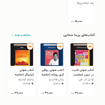
رضا ذولقدری‌ها
۱۵,۰۰۰
ت
کتاب‌های پرینا سخایی
مشاهده همه
کتاب صوتی قدرت
کتاب صوتی رواقی
کتاب صوتی
کتا
در درون شماست
گری روزانه (خلاصه
کیمیاگر (خلاصه
سلح
لوئیز ال. هی
(خلاصه کتاب)
کتاب)
رایان هالیدی
کتاب)
پائولو کوئیلو
پائو
(خل
۷
)
۲
(
۳٫۵
)
۲
(
۳٫۰
)
۳
(
۴٫۰
۴۹,۰۰۰
ت
۴۹,۰۰۰
ت
۴۹,۰۰۰
ت