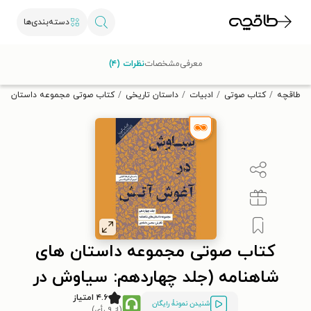
دسته‌بندی‌ها
با کد تخفیف OFF30 اولین کتاب الکترونیکی یا صوتی‌ات را با ۳۰٪
معرفی
مشخصات
نظرات (۴)
تخفیف از طاقچه دریافت کن.
طاقچه
کتاب صوتی
ادبیات
داستان تاریخی
کتاب صوتی مجموعه داستان‌ ها
کتاب صوتی مجموعه داستان‌ های
شاهنامه (جلد چهاردهم: سیاوش در
آغوش آتش)
۴.۶ امتیاز
شنیدن نمونۀ رایگان
(از ۹ رأی)