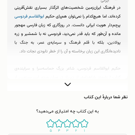
ایرانی
در فرهنگ ایران‌زمین شخصیت‌های اثرگذار بسیاری نقش‌آفرینی
کرده‌اند، اما هیچ‌کدام را نمی‌توان هم‌پای حکیم
ابوالقاسم فردوسی
پرچم‌دار هویت ایرانی دانست. در روزگاری که زبان فارسی مهجور
مانده و آن‌طور که باید قدر نمی‌دید، فردوسی نه با شمشیر و زره
پولادین، بلکه با قلم فرهنگ و سرمایه‌ی عمر، به جنگ با
نادیده‌انگاری این زبان برخاسته و آن را از خطر نابودی نجات داد.
حکیم ابوالقاسم فردوسی، شاعر بزرگ حماسه‌سرا و سراینده‌ی
کتاب ارزشمند شاهنامه، از دیرباز در میان مردم این سرزمین از
موقعیتی والا برخوردار بوده است، اما به‌رغم اهمیت و ارزش
جایگاه این شاعر شهیر در ادب فارسی، اطلاعات موثق و
نظر شما دربارهٔ این کتاب
قابل‌اتکایی از سرگذشت او در دست نیست.
به این کتاب چه امتیازی می‌دهید؟
در باب نام و نام‌خانوادگی ابوالقاسم فردوسی، صرف‌نظر از کنیه و
تخلصی که امروزه با ترکیب آن‌ها شناخته می‌شود، هیچ سندی که
۵
۴
۳
۲
۱