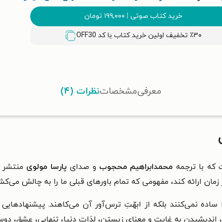
خرید کتاب صوتی
|
۱۹۹,۰۰۰
تومان
٪۳۰ تخفیف اولین خرید کتاب با کد
OFF30
معرفی
مشخصات
نظرات (۴)
که با ترجمه
محمدابراهیم محجوب
و صدای
پارسا مولوی
منتشر ش
زمان ارائه کند، مفهومی که تمام باورهای قبلی ما را به چالش می‌کش
ساده نمی‌کنند بلکه از ابهّتِ ترس‌آور آن می‌کاهند. پیشنهادهایی
، اندیشیدن به غایت و معنای زیستن، لذات دنیا، تنهایی، عشق، دوستی