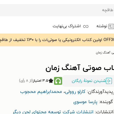
نوشته
اشتراک بی‌نهایت
ی آهنگ زمان
اب صوتی آهنگ زمان
شنیدن نمونۀ رایگان
۳.۵ امتیاز
(از ۸ رأی)
پدیدآورندگان:
کارلو روولی
،
محمدابراهیم محجوب
گوینده:
پارسا موسوی
انتشارات:
انتشارات شرکت توسعه محتوای لحن دیگر