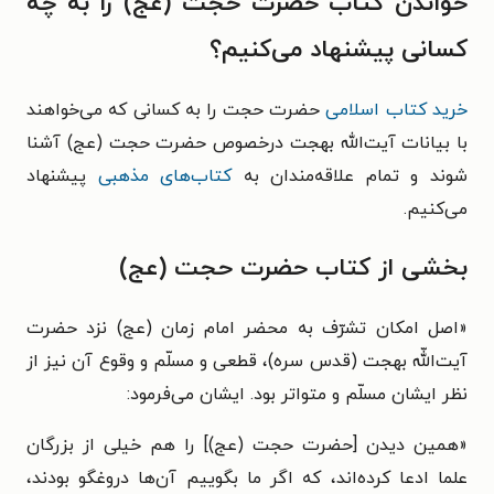
خواندن کتاب حضرت حجت (عج) را به چه
کسانی پیشنهاد می‌کنیم؟
خرید کتاب اسلامی
حضرت حجت را به کسانی که می‌خواهند
با بیانات آیت‌الله بهجت درخصوص حضرت حجت (عج) آشنا
شوند و تمام علاقه‌مندان به
کتاب‌های مذهبی
پیشنهاد
می‌کنیم.
بخشی از کتاب حضرت حجت (عج)
«اصل امکان تشرّف به محضر امام زمان (عج) نزد حضرت
آیت‌اللّه بهجت (قدس سره)، قطعی و مسلّم و وقوع آن نیز از
نظر ایشان مسلّم و متواتر بود. ایشان می‌فرمود:
«همین دیدن [حضرت حجت (عج)] را هم خیلی از بزرگان
علما ادعا کرده‌اند، که اگر ما بگوییم آن‌ها دروغگو بودند،