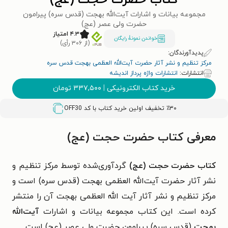
کتاب حضرت حجت (عج)
مجموعه بیانات و اشارات آیت‌الله بهجت (قدس سره) پیرامون
حضرت ولی عصر (عج)
۴.۳ امتیاز
خواندن نمونۀ رایگان
(از ۳۰۶ رأی)
پدیدآورندگان:
مرکز تنظیم و نشر آثار حضرت آیت‌الله العظمی بهجت قدس سره
انتشارات:
انتشارات واژه پرداز اندیشه
خرید کتاب الکترونیکی
|
۳۳۷,۵۰۰
تومان
٪۳۰ تخفیف اولین خرید کتاب با کد
OFF30
معرفی کتاب حضرت حجت (عج)
کتاب حضرت حجت (عج)
گردآوری‌شده توسط مرکز تنظیم و
نشر آثار حضرت آیت‌الله العظمی بهجت (قدس سره) است و
مرکز تنظیم و نشر آثار آیت الله العظمی بهجت آن را منتشر
کرده است. این کتاب مجموعه بیانات و اشارات
آیت‌الله
بهجت
(قدس سره) پیرامون حضرت ولی عصر (عج) است.