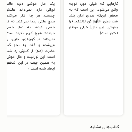
کارهایی که خیلی مورد توجه
یک حال خوشی دارد؛ حالت
واقع می‌شود، این است که به
نورانی دارد! نمی‌داند علتش
محض این‌که صدای اذان بلند
چیست. هر چه فکر می‌کند،
شد، دعای «اللَّهُمَّ کُن لِوَلِیَّک...» را
هیچ علتی پیدا نمی‌کند. نه کار
بخوانی! [این نقل] خیلی موافق
خاصی کرده، نه نماز خاصی
اعتبار است!
خوانده؛ هیچ کاری نکرده است!
نمی‌داند در کوچه‌ای، جایی، رد
می‌شده و فقط به نحو گذرا
حضرت (عج) از کنارش رد شده
است. این نورانیّت و حال خوش،
به همین جهت در این شخص
ایجاد شده است.»
کتاب‌های مشابه