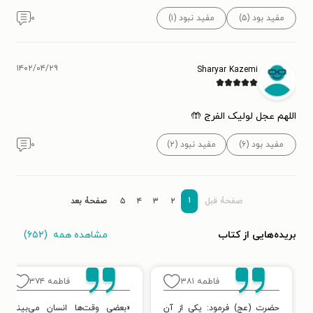
مفید بود (۵)
مفید نبود (۱)
۰
۱۴۰۲/۰۴/۲۹
Sharyar Kazemi
اللهم عجل لولیک الفرج 🤲
مفید بود (۶)
مفید نبود (۲)
۰
۱
صفحۀ قبل
۲
۳
۴
۵
صفحۀ بعد
مشاهده همه
(۶۵۲)
بریده‌هایی از کتاب
فاطمه
۳۸۱
فاطمه
۳۷۴
حضرت (عج) فرمود: یکی از آن
«بعضی وقت‌ها انسان می‌بیند