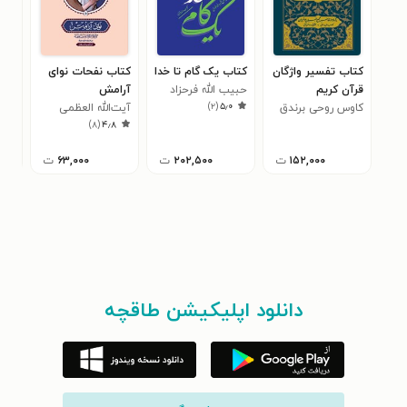
کتاب تفسیر واژگان
کتاب یک گام تا خدا
کتاب نفحات نوای
کتا
قرآن کریم
حبیب الله فرحزاد
آرامش
رحم
)
۲
(
۵٫۰
کاوس روحی برندق
آیت‌الله العظمی
حبیب
۰
)
۸
(
۴٫۸
محمدتقی بهجت
۱۵۲,۰۰۰
ت
۲۰۲,۵۰۰
ت
۶۳,۰۰۰
ت
دانلود اپلیکیشن طاقچه