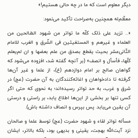
دیگر معلوم است که ما در چه حالی هستیم!»
معظّم‌له همچنین به‌صراحت تأکید می‌نمود:
«... تزید علی ذلک کلّه ما تواتر من شهود الصّالحین من
العلماء و غیرهم و المستغیثین فی الشّرق و الغرب للامام
الثّانی‌عشر بحیث یقطع بصدق من علم بعضها و ان لم‌یعلم
کلّها، فأسأل و انصف» (بر آنچه گفته شد، افزوده می‌شود که
گواهان صالح بر امام دوازدهم (ع)، از علما و غیر آن‌ها
گرفته تا دادخواهان و اغاثه‌کنندگان به آن حضرت (عج) در
شرق و غرب، به حد تواتر رسیده‌اند؛ به نحوی که حتی اگر
کسی تنها بر بخشی از این‌ها اطلاع یابد، بر راستی و درستی
آن یقین می‌یابد. پس بپرس و انصاف داشته باش).
مسأله تواتر لقاء و شهود حضرت (عج) توسط علما و صالحان
نزد آیت‌الله بهجت، یقینی و بدیهی بود، بلکه بالاتر، ایشان