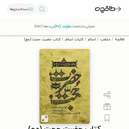
دسته‌بندی‌ها
با کد تخفیف OFF30 اولین کتاب الکترونیکی یا صوتی‌ات را با ۳۰٪
معرفی
مشخصات
نظرات (۷۰)
بریده‌ها (۶۵۲)
تخفیف از طاقچه دریافت کن.
طاقچه
مذهب
اسلام
کلیات اسلام
کتاب حضرت حجت (عج)