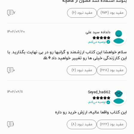
بتونند استفاده کنند ممنون از طاقچه
مفید بود (۹۷۴)
مفید نبود (۶)
۷
۱۴۰۲/۰۲/۲۰
دلداده سید علی
توصیه می‌کنم.
سلام خواهشا این کتاب ارزشمند و گرانبها رو در بی نهایت بگذارید. با
این کارزندگی خیلی ها رو تغییر خواهید داد⚘️🙏
مفید بود (۶۲۸)
مفید نبود (۶)
۰
۱۴۰۲/۰۲/۱۱
Seyed_hadi62
توصیه می‌کنم.
این کتاب واقعا عالیه، ارزش خرید رو داره
مفید بود (۲۲۲)
مفید نبود (۸)
۱