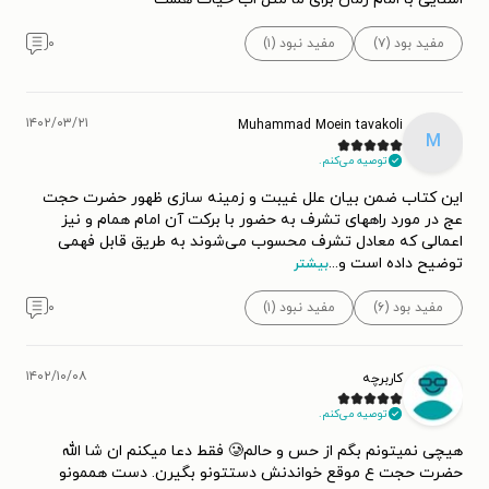
مفید بود (۷)
مفید نبود (۱)
۰
۱۴۰۲/۰۳/۲۱
Muhammad Moein tavakoli
M
توصیه می‌کنم.
این کتاب ضمن بیان علل غیبت و زمینه سازی ظهور حضرت حجت
عج در مورد راههای تشرف به حضور با برکت آن امام همام و نیز
اعمالی که معادل تشرف محسوب می‌شوند به طریق قابل فهمی
توضیح داده است و
...
بیشتر
مفید بود (۶)
مفید نبود (۱)
۰
۱۴۰۲/۱۰/۰۸
کاربرچه
توصیه می‌کنم.
هیچی نمیتونم بگم از حس و حالم🥲 فقط دعا میکنم ان شا الله
حضرت حجت ع موقع خواندنش دستتونو بگیرن. دست هممونو