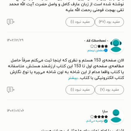
نوشته شده است از زبان عارف کامل و واصل حضرت آیت الله محمد
تقی بهجت فومنی رحمت الله علیه
مفید بود (۴۷)
مفید نبود (۱)
۰
۱۴۰۲/۱۲/۲۹
- 𝑨𝒍𝒊 𝑮𝒉𝒐𝒓𝒃𝒂𝒏𝒊 -
مطمئن نیستم.
الان صفحه‌ی 153 هستم و نظری که اینجا ثبت می‌کنم صرفاً حاصل
مطالعه‌ی صفحه‌ی اول تا 153 این کتاب ارزشمند هستش. متاسفانه
یا کتاب واقعا مدام از این شاخه به اون شاخه می‌پره یا نوع نگارش
کتاب الکترونیکی با کتاب
...
بیشتر
مفید بود (۷)
مفید نبود (۱)
۰
۱۴۰۲/۰۷/۰۶
سارا
توصیه می‌کنم.
اشنایی با امام زمان برای ما مثل اب حیات هست