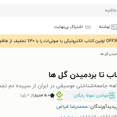
نوشته
اشتراک بی‌نهایت
دمیدن گل ها
ب تا بردمیدن گل ها
عه جامعه‌شناختی موسیقی در ایران از سپیده دم تجدد تا 
خواندن نمونۀ رایگان
۵.۰ امتیاز
(از ۲ رأی)
پدیدآورندگان:
محمدرضا فیاض