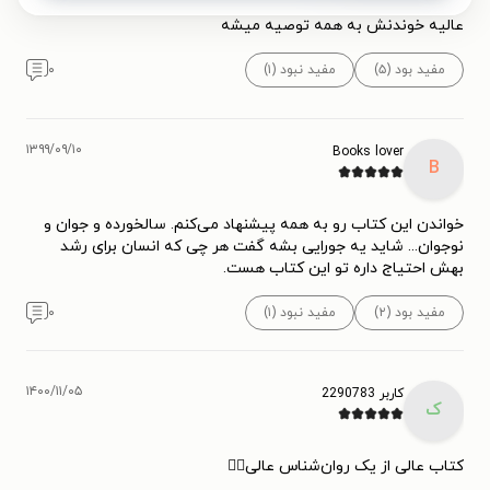
عالیه خوندنش به همه توصیه میشه
مفید بود (۵)
مفید نبود (۱)
۰
۱۳۹۹/۰۹/۱۰
Books lover
B
خواندن این کتاب رو به همه پیشنهاد می‌کنم. سالخورده و جوان و
نوجوان... شاید یه جورایی بشه گفت هر چی که انسان برای رشد
بهش احتیاج داره تو این کتاب هست.
مفید بود (۲)
مفید نبود (۱)
۰
۱۴۰۰/۱۱/۰۵
کاربر 2290783
ک
کتاب عالی از یک روان‌شناس عالی👌🏼