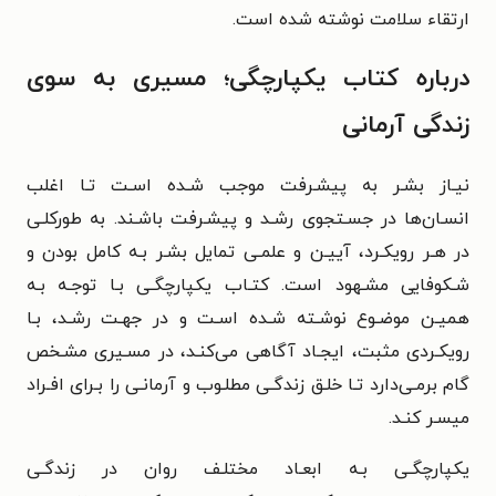
ارتقاء سلامت نوشته شده است.
درباره کتاب یکپارچگی؛ مسیری به سوی
زندگی آرمانی
نیـاز بشـر به پیشـرفت موجب شـده اسـت تـا اغلب
انسـان‌ها
در جسـتجوی رشـد و پیشـرفت باشـند. به طورکلـی
در هـر
رویکـرد، آییـن و علمـی تمایل بشـر بـه کامل بودن و
شـکوفایی
مشـهود است.
کتـاب یکپارچگـی بـا توجـه بـه
همیـن موضـوع نوشـته
شـده اسـت و در جهـت رشـد، بـا
رویکـردی مثبت، ایجـاد آگاهی
می‌کنـد، در مسـیری مشـخص
گام برمـی‌دارد تـا خلـق زندگـی
مطلـوب و آرمانـی را بـرای افـراد
میسـر کنـد.
یکپارچگـی بـه ابعـاد مختلـف روان در زندگـی