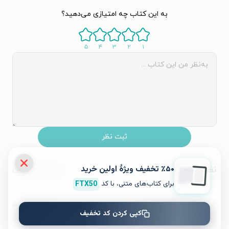
به این کتاب چه امتیازی می‌دهید؟
۵
۴
۳
۲
۱
ثبت نظر
٪۵۰ تخفیف ویژۀ اولین خرید
نظرات کاربران
محبوب‌ترین
برای کتاب‌های متنی، با کد
FTX50
۱۳۹۹/۰۹/۱۳
زهرا
کپی کردن کد تخفیف
ز