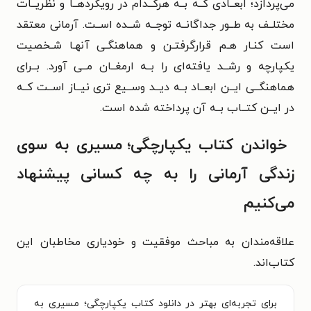
می‌پردازد؛
ابعــادی کــه بــه هرکــدام در رویکردهــا و نظریــات
مختلــف
به طــور جداگانــه توجــه شــده اســت. آرمانی معتقد
است
کنـار هـم قرارگرفتـن و هماهنگـی آنهـا شـخصیت
یکپارچه
و رشــد یافته‌ای را بــه ارمغــان مــی آورد. بــرای
هماهنگــی ایــن
ابعــاد بــه دیــد وســیع تری نیــاز اســت کــه
در ایــن کتــاب بــه آن
پرداخته شده است.
خواندن کتاب
یکپارچگی؛ مسیری به سوی
زندگی آرمانی را به چه کسانی پیشنهاد
می‌کنیم
علاقه‌مندان به مباحث موفقیت و خودیاری مخاطبان این
کتاب‌اند.
برای تجربه‌ای بهتر در دانلود کتاب یکپارچگی؛ مسیری به