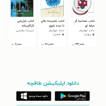
کتاب مصاحبه گر
کتاب شایسته باش
کتاب بازاریابی
کتا
حرفه ای
تا دیده شوی
کارآفرینانه
قان
حامد جهان‌فر
حامد جهان‌فر
سپیده عظیمی
ناز
زندگ
۰
)
۸
(
۳٫۴
)
۲
(
۵٫۰
دستگردی
اچ 
۳۳,۰۰۰
ت
۳۰,۰۰۰
ت
۶,۰۰۰
ت
دانلود اپلیکیشن طاقچه